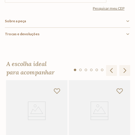
Sobre a peça
Trocas e devoluções
A escolha ideal
para acompanhar
To
R
Em