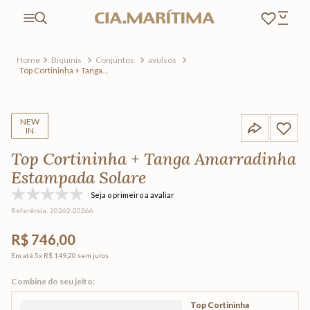
Biquínis
Conjuntos
avulsos
Top Cortininha + Tanga
Amarradinha Estampada
Solare
NEW
IN
Top Cortininha + Tanga Amarradinha
Estampada Solare
Seja o primeiro a avaliar
Referência
:
20262-20266
R$ 746,00
Em até
5
x
R$ 149,20
sem juros
Top Cortininha