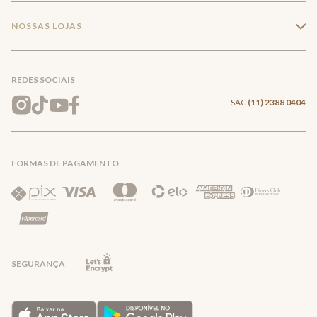
Minha Conta
Compra Segura
NOSSAS LOJAS
+
Conecte-se
Meus pedidos
Formas de Pagamento
Encontre a loja mais próxima
Mapa do Site
REDES SOCIAIS
Wishlist
Entrega e Frete
SAC
(11) 2388 0404
Trocas e Devoluções
FORMAS DE PAGAMENTO
Direito de Arrependimento
Política de Privacidade
Regras promocionais
SEGURANÇA