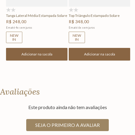
(0)
(0)
Tanga Lateral Média Estampada Solare
Top Triângulo Estampado Solare
R$
248
,
00
R$
348
,
00
Em até
4
x
sem juros
Em até
6
x
sem juros
NEW
NEW
IN
IN
Adicionar na sacola
Adicionar na sacola
Avaliações
Este produto ainda não tem avaliações
SEJA O PRIMEIRO A AVALIAR