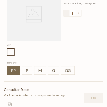
Em até
6
x
R$
58
,
00
sem juros
－
＋
Cor
Tamanho
PP
P
M
G
GG