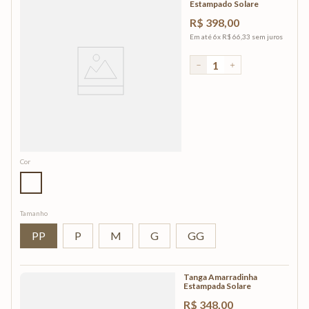
Estampado Solare
R$
398
,
00
Em até
6
x
R$
66
,
33
sem juros
－
＋
Cor
Tamanho
PP
P
M
G
GG
Tanga Amarradinha
Estampada Solare
R$
348
,
00