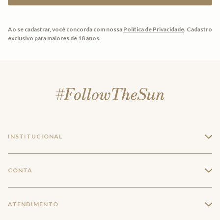
Ao se cadastrar, você concorda com nossa
Política de Privacidade
.
Cadastro
exclusivo para maiores de 18 anos.
INSTITUCIONAL
+
A Marca
CONTA
+
Seja um franqueado
Login
ATENDIMENTO
+
Trabalhe conosco