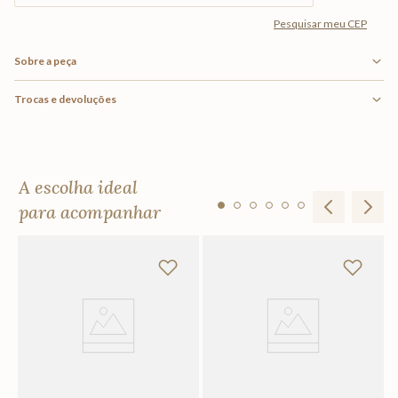
Sobre a peça
Trocas e devoluções
A escolha ideal
para acompanhar
Ta
Si
R
Em