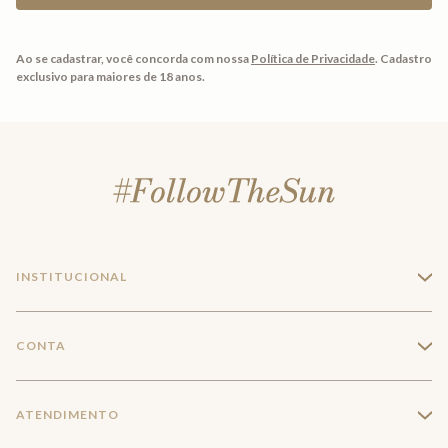
Ao se cadastrar, você concorda com nossa
Política de Privacidade
.
Cadastro
exclusivo para maiores de 18 anos.
INSTITUCIONAL
+
A Marca
CONTA
+
Seja um franqueado
Login
ATENDIMENTO
+
Trabalhe conosco