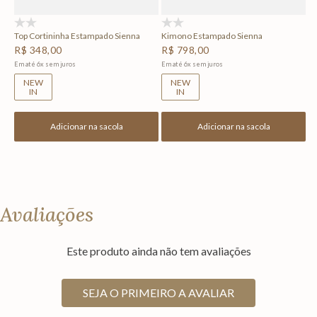
(0)
(0)
Top Cortininha Estampado Sienna
Kimono Estampado Sienna
R$
348
,
00
R$
798
,
00
Em até
6
x
sem juros
Em até
6
x
sem juros
NEW
NEW
IN
IN
Adicionar na sacola
Adicionar na sacola
Avaliações
Este produto ainda não tem avaliações
SEJA O PRIMEIRO A AVALIAR