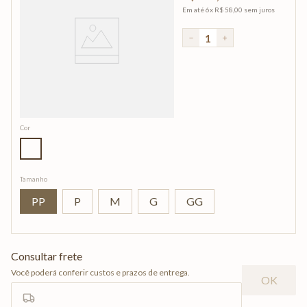
Em até
6
x
R$
58
,
00
sem juros
－
＋
Cor
Tamanho
PP
P
M
G
GG