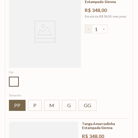
Estampado Sienna
R$
348
,
00
Em até
6
x
R$
58
,
00
sem juros
－
＋
Cor
Tamanho
PP
P
M
G
GG
Tanga Amarradinha
Estampada Sienna
R$
348
,
00