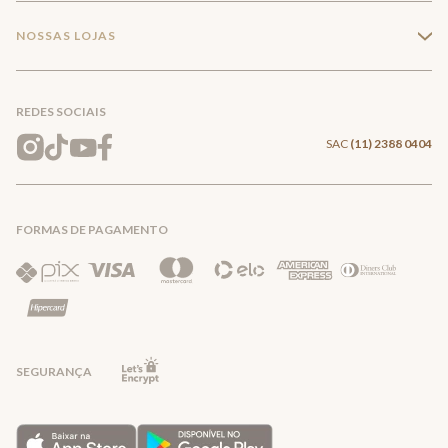
Minha Conta
Compra Segura
NOSSAS LOJAS
+
Conecte-se
Meus pedidos
Formas de Pagamento
Encontre a loja mais próxima
Mapa do Site
REDES SOCIAIS
Wishlist
Entrega e Frete
SAC
(11) 2388 0404
Trocas e Devoluções
FORMAS DE PAGAMENTO
Direito de Arrependimento
Política de Privacidade
Regras promocionais
SEGURANÇA