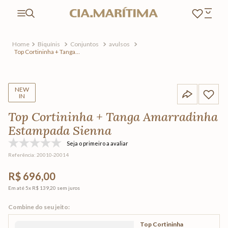
Biquínis
Conjuntos
avulsos
Top Cortininha + Tanga
Amarradinha Estampada
Sienna
NEW
IN
Top Cortininha + Tanga Amarradinha
Estampada Sienna
Seja o primeiro a avaliar
Referência
:
20010-20014
R$ 696,00
Em até
5
x
R$ 139,20
sem juros
Top Cortininha