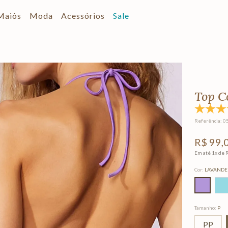
Maiôs
Moda
Acessórios
Sale
Top C
Referência
:
0
R$
99
,
Em até
1
x de
Cor
:
LAVANDE
Tamanho
:
P
PP