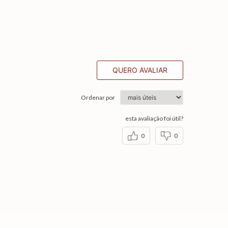
QUERO AVALIAR
Ordenar por
esta avaliação foi útil?
0
0