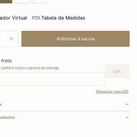
ador Virtual
Tabela de Medidas
Adicionar à sacola
a
evoluções