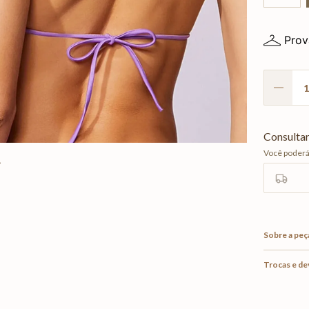
Prov
Sobre a peç
Trocas e d