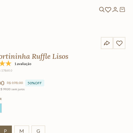
ortininha Ruffle Lisos
1 avaliação
5.17860.0
00
R$
198
,
00
50%
OFF
R$
99
,
00
sem juros
R
P
M
G