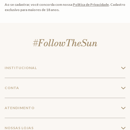
Ao se cadastrar, você concorda com nossa
Política de Privacidade
.
Cadastro
exclusivo para maiores de 18 anos.
INSTITUCIONAL
+
A Marca
CONTA
+
Seja um franqueado
Login
ATENDIMENTO
+
Trabalhe conosco
Minha Conta
Compra Segura
NOSSAS LOJAS
+