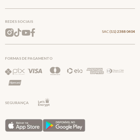
Conecte-se
Meus pedidos
Formas de Pagamento
Encontre a loja mais próxima
Mapa do Site
REDES SOCIAIS
Wishlist
Entrega e Frete
SAC
(11) 2388 0404
Trocas e Devoluções
FORMAS DE PAGAMENTO
Direito de Arrependimento
Política de Privacidade
Regras promocionais
SEGURANÇA