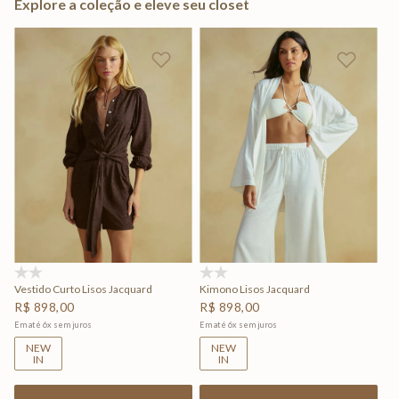
Explore a coleção e eleve seu closet
(0)
(0)
Vestido Curto Lisos Jacquard
Kimono Lisos Jacquard
R$
898
,
00
R$
898
,
00
Em até
6
x
sem juros
Em até
6
x
sem juros
NEW
NEW
IN
IN