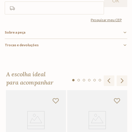
Sobre a peça
Trocas e devoluções
A escolha ideal
para acompanhar
To
R
Em