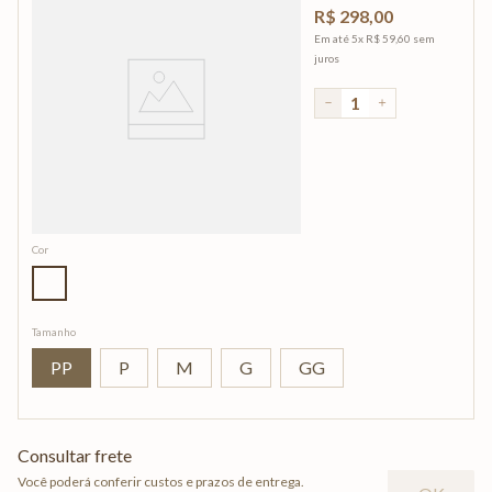
R$
298
,
00
Em até
5
x
R$
59
,
60
sem
juros
－
＋
Cor
Tamanho
PP
P
M
G
GG