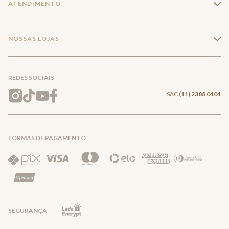
ATENDIMENTO
+
Trabalhe conosco
Minha Conta
Compra Segura
NOSSAS LOJAS
+
Conecte-se
Meus pedidos
Formas de Pagamento
Encontre a loja mais próxima
Mapa do Site
REDES SOCIAIS
Wishlist
Entrega e Frete
SAC
(11) 2388 0404
Trocas e Devoluções
FORMAS DE PAGAMENTO
Direito de Arrependimento
Política de Privacidade
Regras promocionais
SEGURANÇA