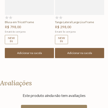
(0)
(0)
Blusa em Tricot Frame
Tanga Lateral Larga Lisa Frame
R$
798
,
00
R$
298
,
00
Em até
6
x
sem juros
Em até
5
x
sem juros
NEW
NEW
IN
IN
Adicionar na sacola
Adicionar na sacola
Avaliações
Este produto ainda não tem avaliações