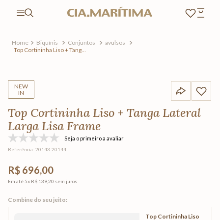
Biquínis
Conjuntos
avulsos
Top Cortininha Liso + Tanga
Lateral Larga Lisa Frame
NEW
IN
Top Cortininha Liso + Tanga Lateral
Larga Lisa Frame
Seja o primeiro a avaliar
Referência
:
20143-20144
R$ 696,00
Em até
5
x
R$ 139,20
sem juros
Top Cortininha Liso