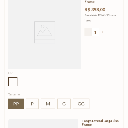
Frame
R$
398
,
00
Em até
6
x
R$
66
,
33
sem
juros
－
＋
Cor
Tamanho
PP
P
M
G
GG
Tanga Lateral Larga Lisa
Frame