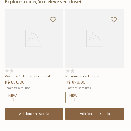
Explore a coleção e eleve seu closet
(0)
(0)
Vestido Curto Lisos Jacquard
Kimono Lisos Jacquard
R$
898
,
00
R$
898
,
00
Em até
6
x
sem juros
Em até
6
x
sem juros
NEW
NEW
IN
IN
Adicionar na sacola
Adicionar na sacola