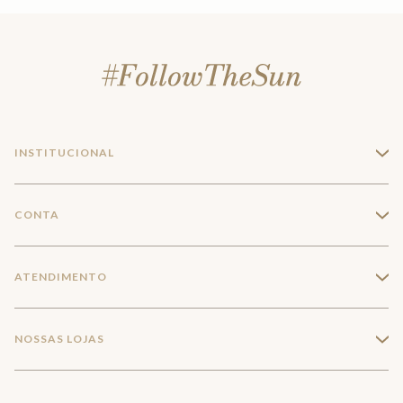
INSTITUCIONAL
+
A Marca
CONTA
+
Seja um franqueado
Login
ATENDIMENTO
+
Trabalhe conosco
Minha Conta
Compra Segura
NOSSAS LOJAS
+
Conecte-se
Meus pedidos
Formas de Pagamento
Encontre a loja mais próxima
Mapa do Site