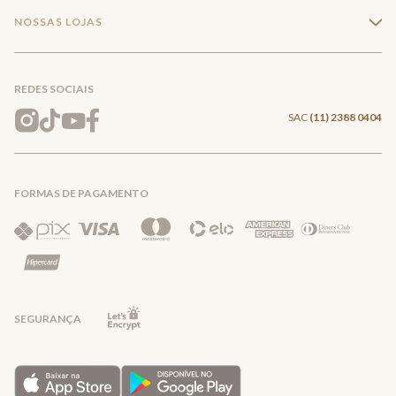
Minha Conta
Compra Segura
NOSSAS LOJAS
+
Conecte-se
Meus pedidos
Formas de Pagamento
Encontre a loja mais próxima
Mapa do Site
REDES SOCIAIS
Wishlist
Entrega e Frete
SAC
(11) 2388 0404
Trocas e Devoluções
FORMAS DE PAGAMENTO
Direito de Arrependimento
Política de Privacidade
Regras promocionais
SEGURANÇA