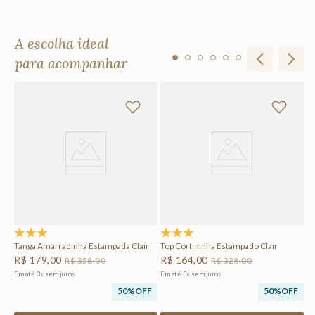
A escolha ideal
para acompanhar
Ca
R
Em
5.0
(1)
5.0
(2)
Tanga Amarradinha Estampada Clair
Top Cortininha Estampado Clair
R$
179
,
00
R$
164
,
00
R$
358
,
00
R$
328
,
00
Em até
3
x
sem juros
Em até
3
x
sem juros
50%
OFF
50%
OFF