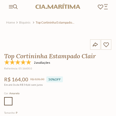
Biquínis
Top Cortininha Estampado
Clair
Top Cortininha Estampado Clair
2 avaliações
Referência
:
05.16600.0
R$
164
,
00
R$
328
,
00
50%
OFF
Em até
3
x de
R$
54
,
66
sem juros
Cor
:
Amarelo
Tamanho
:
P