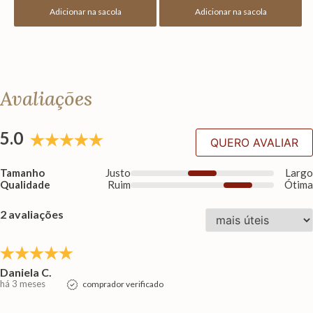
Adicionar na sacola
Adicionar na sacola
Avaliações
5.0
QUERO AVALIAR
Tamanho
Justo
Larg
Qualidade
Ruim
Ótim
2 avaliações
Daniela C.
há 3 meses
comprador verificado