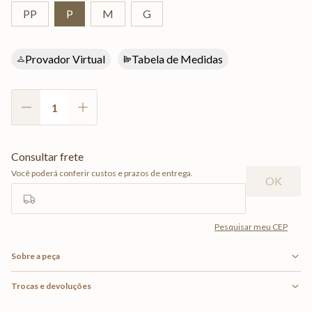
PP
P
M
G
Provador Virtual
Tabela de Medidas
Sobre a peça
Trocas e devoluções