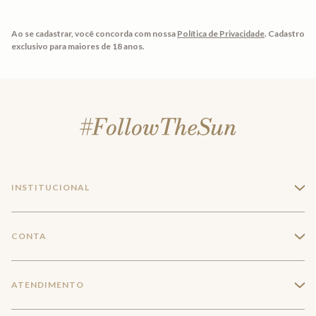
Ao se cadastrar, você concorda com nossa
Política de Privacidade
.
Cadastro
exclusivo para maiores de 18 anos.
INSTITUCIONAL
+
A Marca
CONTA
+
Seja um franqueado
Login
ATENDIMENTO
+
Trabalhe conosco