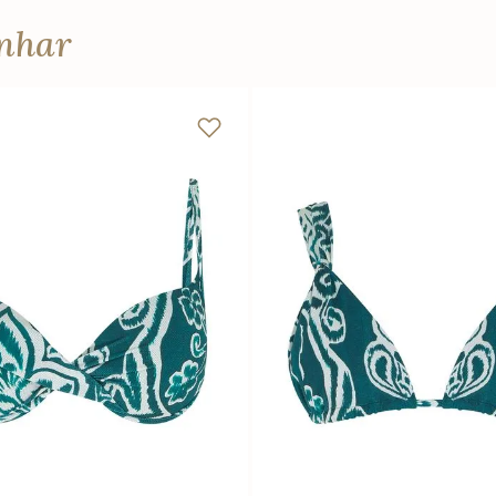
anhar
M
G
GG
PP
P
M