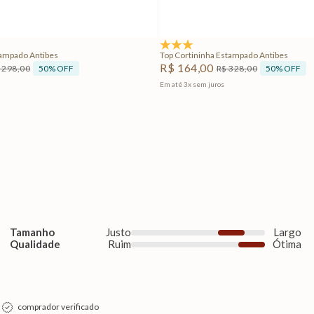
Adicionar na sacola
Adicionar na sacola
4.3
(3)
tampado Antibes
Top Cortininha Estampado Antibes
R$
164
,
00
50%
OFF
50%
OFF
298
,
00
R$
328
,
00
Em até
3
x
sem juros
Tamanho
Justo
Largo
Qualidade
Ruim
Ótima
comprador verificado