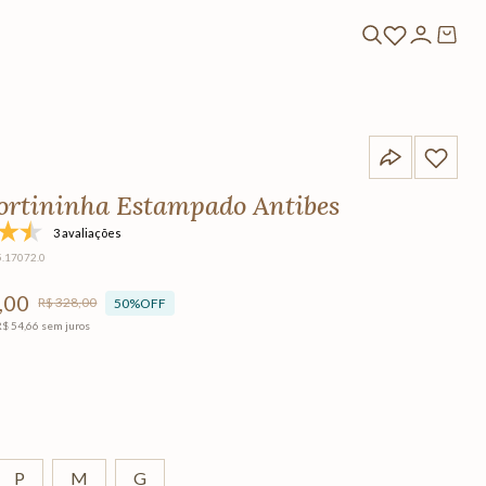
ortininha Estampado Antibes
3 avaliações
5.17072.0
,
00
R$
328
,
00
50%
OFF
R$
54
,
66
sem juros
P
M
G