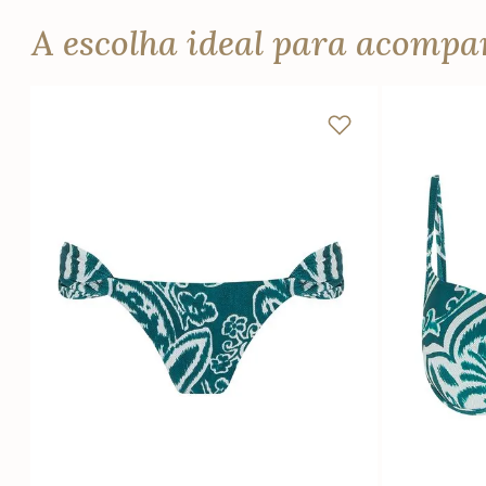
A escolha ideal para acomp
PP
P
M
G
P