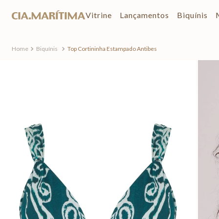
Vitrine
Lançamentos
Biquínis
Biquínis
Top Cortininha Estampado Antibes