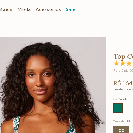
Maiôs
Moda
Acessórios
Sale
Top C
Referência
:
0
R$
164
Em até
3
x de
Cor
:
Verde
Tamanho
:
PP
PP