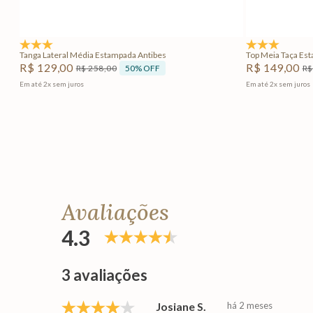
Adicionar na sacola
4.8
(5)
4.5
(2)
Tanga Lateral Média Estampada Antibes
Top Meia Taça Es
R$
129
,
00
R$
149
,
00
50%
OFF
R$
258
,
00
R$
Em até
2
x
sem juros
Em até
2
x
sem juros
Avaliações
4.3
3 avaliações
Josiane S.
há 2 meses