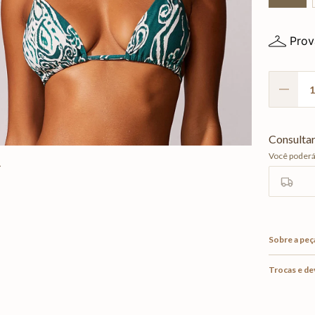
Prov
Sobre a peç
Trocas e d