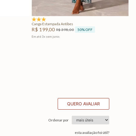
Adicionar na sacola
5.0
(2)
Canga Estampada Antibes
R$
199
,
00
50%
OFF
R$
398
,
00
Em até
3
x
sem juros
QUERO AVALIAR
Ordenar por
esta avaliação foi útil?