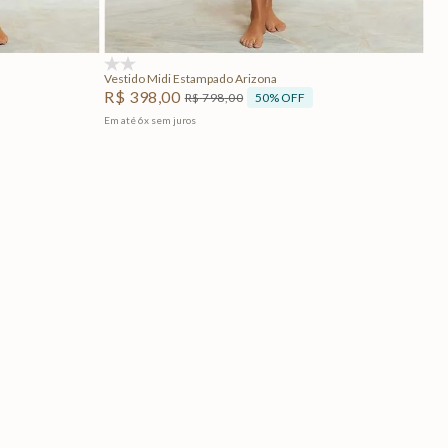
Adicionar na sacola
(0)
Vestido Midi Estampado Arizona
R$
398
,
00
50%
OFF
R$
798
,
00
Em até
6
x
sem juros