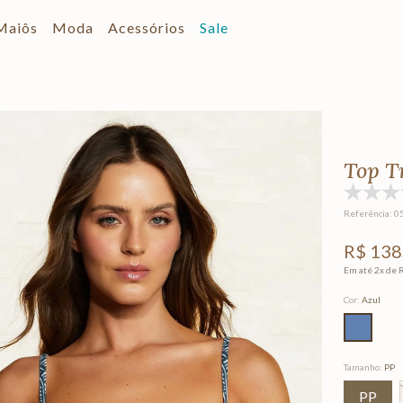
Maiôs
Moda
Acessórios
Sale
Top T
Referência
:
0
R$
138
Em até
2
x de
Cor
:
Azul
Tamanho
:
PP
PP