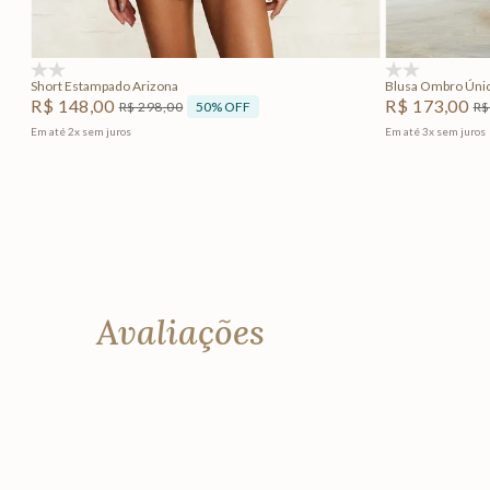
Adicionar na sacola
(0)
(0)
Short Estampado Arizona
Blusa Ombro Únic
R$
148
,
00
R$
173
,
00
50%
OFF
R$
298
,
00
R$
Em até
2
x
sem juros
Em até
3
x
sem juros
Avaliações