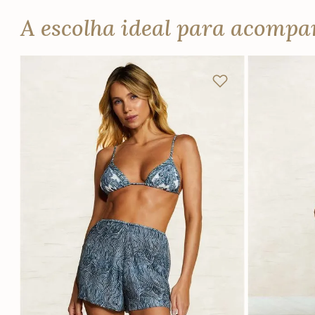
A escolha ideal para acomp
P
M
G