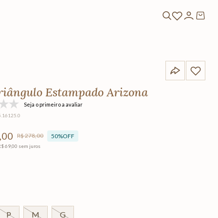
riângulo Estampado Arizona
Seja o primeiro a avaliar
5.16125.0
,
00
R$
278
,
00
50%
OFF
R$
69
,
00
sem juros
P
M
G