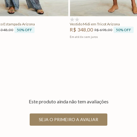
Adicionar na sacola
Adicionar na sacola
(0)
o Estampada Arizona
Vestido Midi em Tricot Arizona
R$
348
,
00
50%
OFF
50%
OFF
348
,
00
R$
698
,
00
Em até
6
x
sem juros
Este produto ainda não tem avaliações
SEJA O PRIMEIRO A AVALIAR