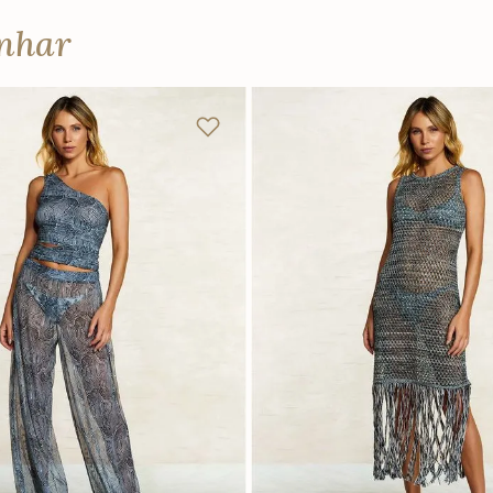
anhar
P
M
G
P
M
G