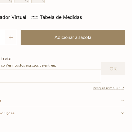
ador Virtual
Tabela de Medidas
Adicionar à sacola
a
evoluções