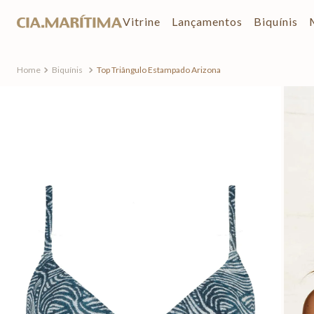
Vitrine
Lançamentos
Biquínis
Biquínis
Top Triângulo Estampado Arizona