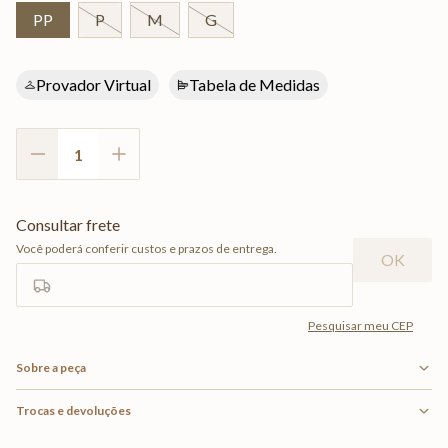
PP
P
M
G
Provador Virtual
Tabela de Medidas
Sobre a peça
Trocas e devoluções