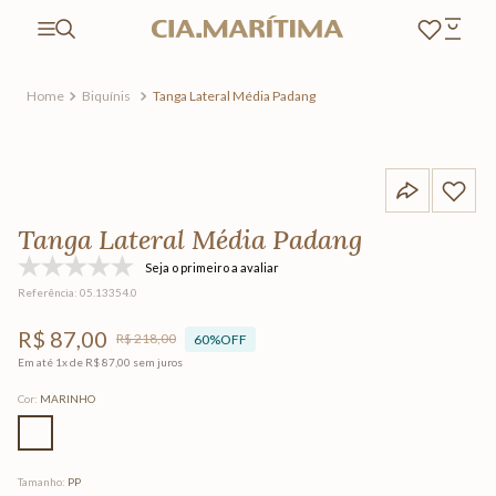
Biquínis
Tanga Lateral Média Padang
Tanga Lateral Média Padang
Seja o primeiro a avaliar
Referência
:
05.13354.0
R$
87
,
00
R$
218
,
00
60%
OFF
Em até
1
x de
R$
87
,
00
sem juros
Cor
:
MARINHO
Tamanho
:
PP