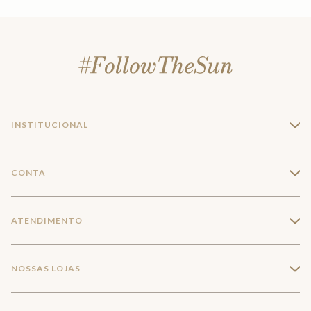
INSTITUCIONAL
+
A Marca
CONTA
+
Seja um franqueado
Login
ATENDIMENTO
+
Trabalhe conosco
Minha Conta
Compra Segura
NOSSAS LOJAS
+
Conecte-se
Meus pedidos
Formas de Pagamento
Encontre a loja mais próxima