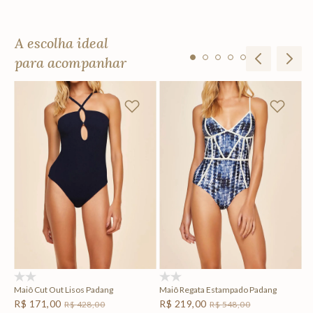
A escolha ideal
para acompanhar
Ta
R
Em
F
(0)
(0)
Maiô Cut Out Lisos Padang
Maiô Regata Estampado Padang
R$
171
,
00
R$
219
,
00
R$
428
,
00
R$
548
,
00