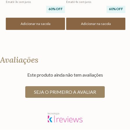
Em até
3
x
sem juros
Em até
4
x
sem juros
60%
OFF
60%
OFF
Adicionar na sacola
Adicionar na sacola
Avaliações
Este produto ainda não tem avaliações
SEJA O PRIMEIRO A AVALIAR