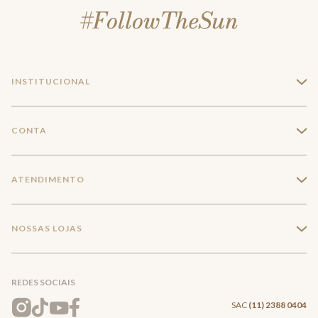
INSTITUCIONAL
+
A Marca
CONTA
+
Seja um franqueado
Login
ATENDIMENTO
+
Trabalhe conosco
Minha Conta
Compra Segura
NOSSAS LOJAS
+
Conecte-se
Meus pedidos
Formas de Pagamento
Encontre a loja mais próxima
Mapa do Site
REDES SOCIAIS
Wishlist
Entrega e Frete
SAC
(11) 2388 0404