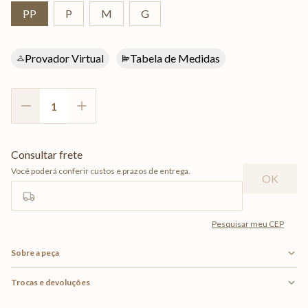
PP
P
M
G
Provador Virtual
Tabela de Medidas
Sobre a peça
Trocas e devoluções