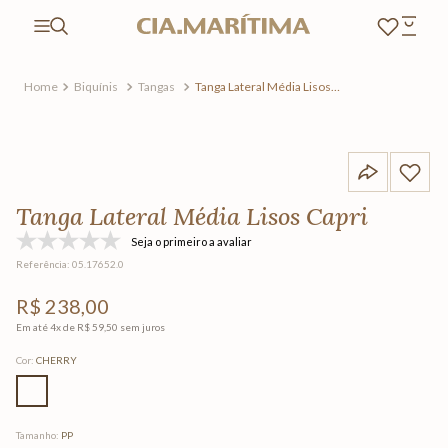
Biquínis
Tangas
Tanga Lateral Média Lisos
Capri
Tanga Lateral Média Lisos Capri
Seja o primeiro a avaliar
Referência
:
05.17652.0
R$
238
,
00
Em até
4
x de
R$
59
,
50
sem juros
Cor
:
CHERRY
Tamanho
:
PP