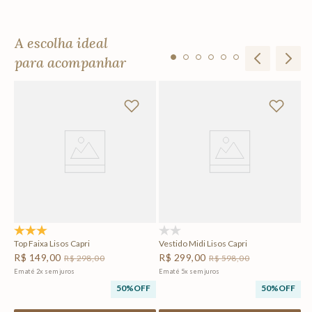
A escolha ideal
para acompanhar
Ho
R
Em
F
5.0
(2)
(0)
Top Faixa Lisos Capri
Vestido Midi Lisos Capri
R$
149
,
00
R$
299
,
00
R$
298
,
00
R$
598
,
00
Em até
2
x
sem juros
Em até
5
x
sem juros
50%
OFF
50%
OFF