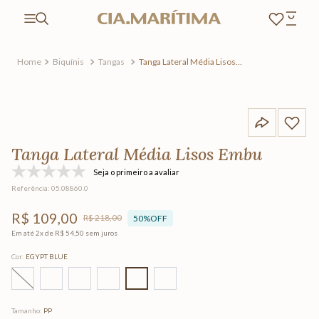
Biquínis
Tangas
Tanga Lateral Média Lisos
Embu
Tanga Lateral Média Lisos Embu
Seja o primeiro a avaliar
Referência
:
05.08860.0
R$
109
,
00
R$
218
,
00
50%
OFF
Em até
2
x de
R$
54
,
50
sem juros
Cor
:
EGYPT BLUE
Tamanho
:
PP