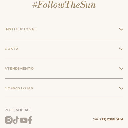
INSTITUCIONAL
+
A Marca
CONTA
+
Seja um franqueado
Login
ATENDIMENTO
+
Trabalhe conosco
Minha Conta
Compra Segura
NOSSAS LOJAS
+
Conecte-se
Meus pedidos
Formas de Pagamento
Encontre a loja mais próxima
Mapa do Site
REDES SOCIAIS
Wishlist
Entrega e Frete
SAC
(11) 2388 0404