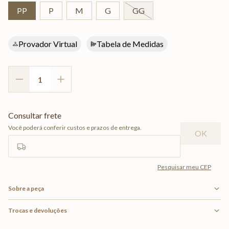
PP
P
M
G
GG
Provador Virtual
Tabela de Medidas
Sobre a peça
Trocas e devoluções