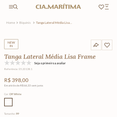
Biquínis
Tanga Lateral Média Lisa
Frame
NEW
IN
Tanga Lateral Média Lisa Frame
Seja o primeiro a avaliar
Referência
:
05.20138.1
R$
398
,
00
Em até
6
x de
R$
66
,
33
sem juros
Cor
:
Off White
Tamanho
:
PP