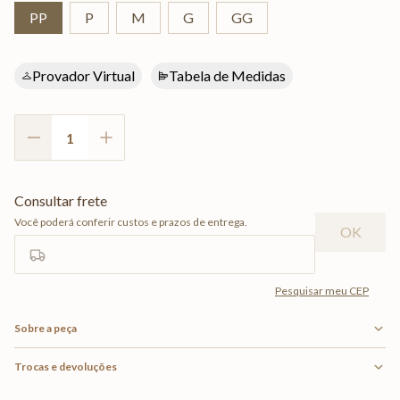
PP
P
M
G
GG
Provador Virtual
Tabela de Medidas
Sobre a peça
Trocas e devoluções