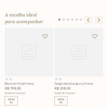
A escolha ideal
para acompanhar
To
R
Em
(0)
(0)
Blusa em Tricot Frame
Tanga Lateral Larga Lisa Frame
R$
798
,
00
R$
298
,
00
Em até
6
x
sem juros
Em até
5
x
sem juros
NEW
NEW
IN
IN