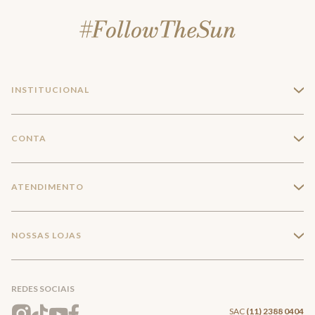
INSTITUCIONAL
+
A Marca
CONTA
+
Seja um franqueado
Login
ATENDIMENTO
+
Trabalhe conosco
Minha Conta
Compra Segura
NOSSAS LOJAS
+
Conecte-se
Meus pedidos
Formas de Pagamento
Encontre a loja mais próxima
Mapa do Site
REDES SOCIAIS
Wishlist
Entrega e Frete
SAC
(11) 2388 0404