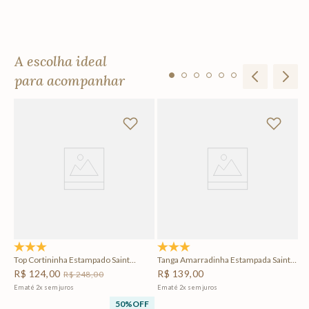
A escolha ideal
para acompanhar
ez
Sh
R
Em
F
5.0
(2)
5.0
(7)
Top Cortininha Estampado Saint
Tanga Amarradinha Estampada Saint
Tropez
Tropez
R$
124
,
00
R$
139
,
00
R$
248
,
00
Em até
2
x
sem juros
Em até
2
x
sem juros
50%
OFF