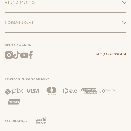
ATENDIMENTO
+
Trabalhe conosco
Minha Conta
Compra Segura
NOSSAS LOJAS
+
Conecte-se
Meus pedidos
Formas de Pagamento
Encontre a loja mais próxima
Mapa do Site
REDES SOCIAIS
Wishlist
Entrega e Frete
SAC
(11) 2388 0404
Trocas e Devoluções
FORMAS DE PAGAMENTO
Direito de Arrependimento
Política de Privacidade
Regras promocionais
SEGURANÇA