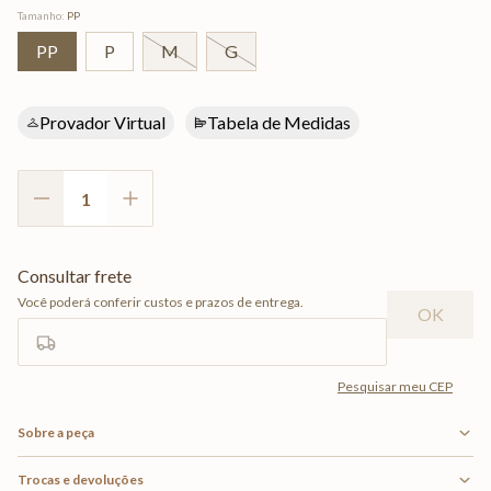
Tamanho
:
PP
PP
P
M
G
Provador Virtual
Tabela de Medidas
Sobre a peça
Trocas e devoluções