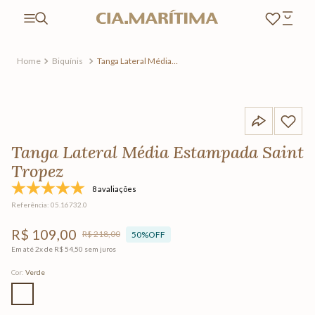
Biquínis
Tanga Lateral Média
Estampada Saint Tropez
Tanga Lateral Média Estampada Saint
Tropez
8 avaliações
Referência
:
05.16732.0
R$
109
,
00
R$
218
,
00
50%
OFF
Em até
2
x de
R$
54
,
50
sem juros
Cor
:
Verde