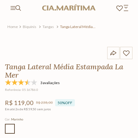
Biquínis
Tangas
Tanga Lateral Média
Estampada La Mer
Tanga Lateral Média Estampada La
Mer
3 avaliações
Referência
:
05.16786.0
R$
119
,
00
R$
238
,
00
50%
OFF
Em até
2
x de
R$
59
,
50
sem juros
Cor
:
Marinho