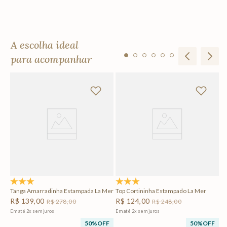
A escolha ideal
para acompanhar
Ta
M
R
Em
F
5.0
(4)
4.8
(6)
Tanga Amarradinha Estampada La Mer
Top Cortininha Estampado La Mer
R$
139
,
00
R$
124
,
00
R$
278
,
00
R$
248
,
00
Em até
2
x
sem juros
Em até
2
x
sem juros
50%
OFF
50%
OFF