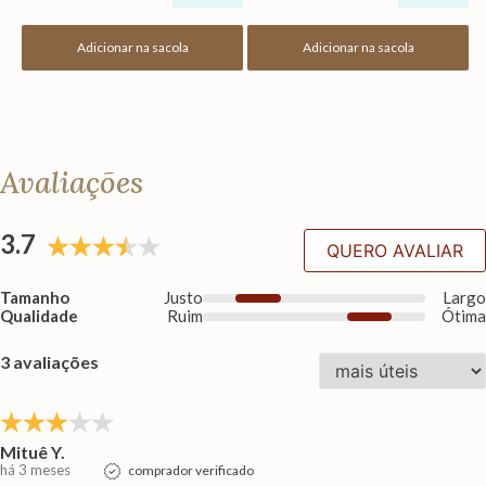
Adicionar na sacola
Adicionar na sacola
Avaliações
3.7
QUERO AVALIAR
Tamanho
Justo
Larg
Qualidade
Ruim
Ótim
3 avaliações
Mituê Y.
há 3 meses
comprador verificado