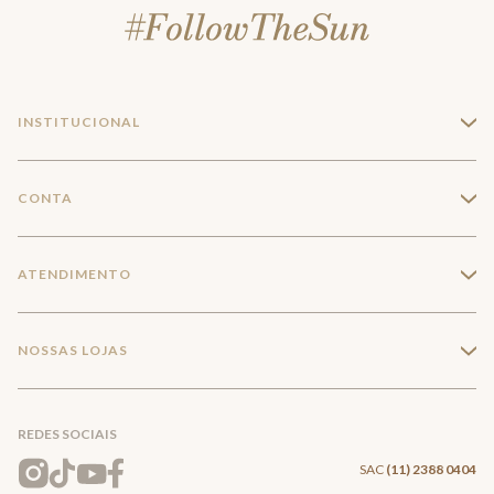
INSTITUCIONAL
+
A Marca
CONTA
+
Seja um franqueado
Login
ATENDIMENTO
+
Trabalhe conosco
Minha Conta
Compra Segura
NOSSAS LOJAS
+
Conecte-se
Meus pedidos
Formas de Pagamento
Encontre a loja mais próxima
Mapa do Site
REDES SOCIAIS
Wishlist
Entrega e Frete
SAC
(11) 2388 0404