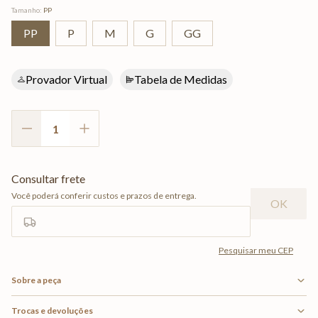
Tamanho
:
PP
PP
P
M
G
GG
Provador Virtual
Tabela de Medidas
Sobre a peça
Trocas e devoluções