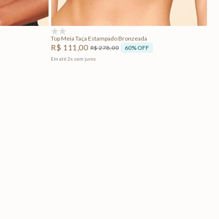
Adicionar na sacola
(0)
Top Meia Taça Estampado Bronzeada
R$
111
,
00
60%
OFF
R$
278
,
00
Em até
2
x
sem juros