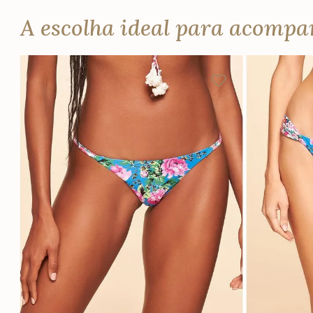
A escolha ideal para acomp
P
M
G
P