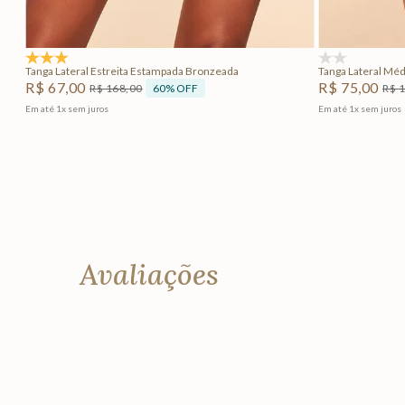
Adicionar na sacola
5.0
(1)
(0)
Tanga Lateral Estreita Estampada Bronzeada
Tanga Lateral Mé
R$
67
,
00
R$
75
,
00
60%
OFF
R$
168
,
00
R$
Em até
1
x
sem juros
Em até
1
x
sem juros
Avaliações