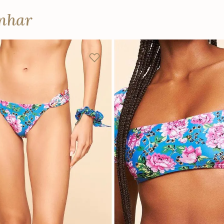
anhar
M
G
GG
P
M
G