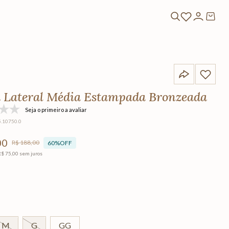
 Lateral Média Estampada Bronzeada
Seja o primeiro a avaliar
5.10750.0
00
R$
188
,
00
60%
OFF
R$
75
,
00
sem juros
M
G
GG