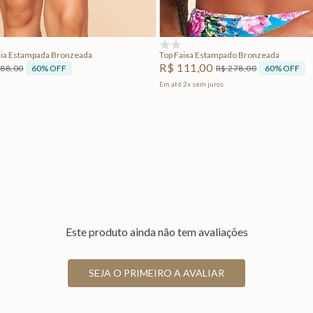
Adicionar na sacola
Adicionar na sacola
(0)
dia Estampada Bronzeada
Top Faixa Estampado Bronzeada
R$
111
,
00
60%
OFF
60%
OFF
188
,
00
R$
278
,
00
Em até
2
x
sem juros
Este produto ainda não tem avaliações
SEJA O PRIMEIRO A AVALIAR