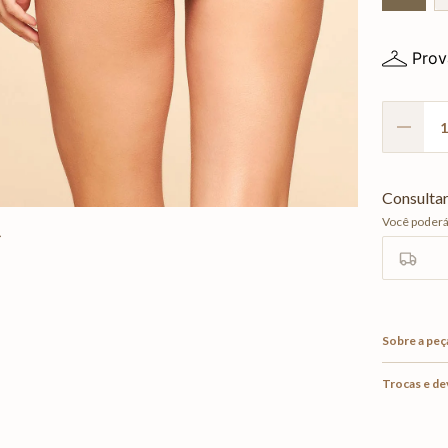
Prov
Sobre a peç
Trocas e d