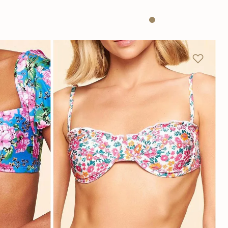
P
M
G
GG