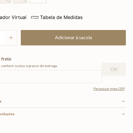
ador Virtual
Tabela de Medidas
Adicionar à sacola
a
evoluções