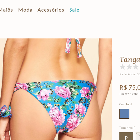
Maiôs
Moda
Acessórios
Sale
Tanga
Referência
:
0
R$
75
,
Em até
1
x de
Cor
:
Azul
Tamanho
:
P
P