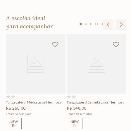
A escolha ideal
para acompanhar
To
R
Em
(0)
(0)
Tanga Lateral Média Lisos Hermosa
Tanga Lateral Estreita Lisos Hermosa
R$
268
,
00
R$
348
,
00
Em até
5
x
sem juros
Em até
6
x
sem juros
NEW
NEW
IN
IN