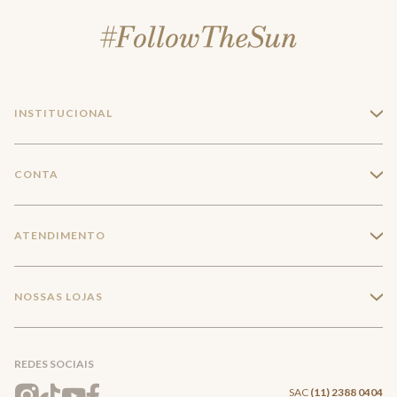
INSTITUCIONAL
+
A Marca
CONTA
+
Seja um franqueado
Login
ATENDIMENTO
+
Trabalhe conosco
Minha Conta
Compra Segura
NOSSAS LOJAS
+
Conecte-se
Meus pedidos
Formas de Pagamento
Encontre a loja mais próxima
Mapa do Site
REDES SOCIAIS
Wishlist
Entrega e Frete
SAC
(11) 2388 0404