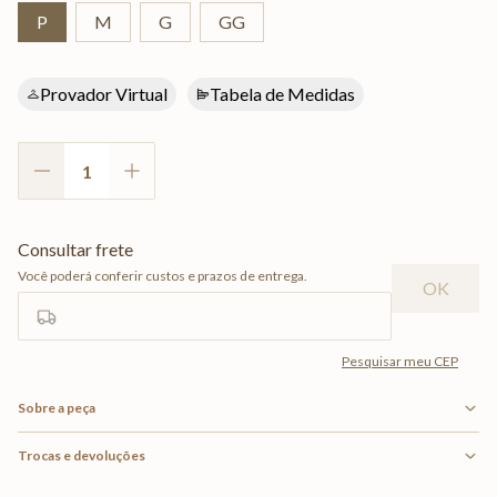
P
M
G
GG
Provador Virtual
Tabela de Medidas
Sobre a peça
Trocas e devoluções