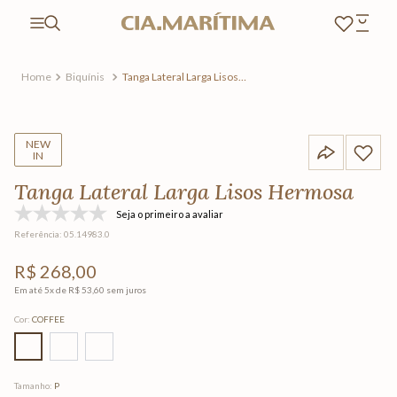
Biquínis
Tanga Lateral Larga Lisos
Hermosa
NEW
IN
Tanga Lateral Larga Lisos Hermosa
Seja o primeiro a avaliar
Referência
:
05.14983.0
R$
268
,
00
Em até
5
x de
R$
53
,
60
sem juros
Cor
:
COFFEE
Tamanho
:
P