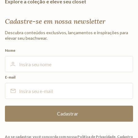
Explore a coleção e eleve seu closet
Vestido Curto Lisos Jacquard
Kimono Lisos Jacquard
R$
898
,
00
R$
898
,
00
Em até
6
x
sem juros
Em até
6
x
sem juros
NEW
NEW
IN
IN
Adicionar na sacola
Adicionar na sacola
Cadastre-se em nossa newsletter
Descubra conteúdos exclusivos, lançamentos e inspirações para
elevar seu beachwear.
Nome