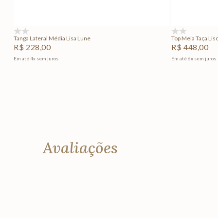
Adicionar na sacola
(0)
(0)
Tanga Lateral Média Lisa Lune
Top Meia Taça Lis
R$
228
,
00
R$
448
,
00
Em até
4
x
sem juros
Em até
6
x
sem juros
Avaliações