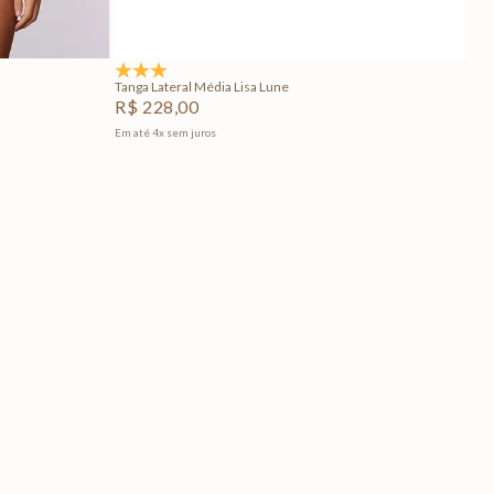
Adicionar na sacola
5.0
(1)
Tanga Lateral Média Lisa Lune
R$
228
,
00
Em até
4
x
sem juros