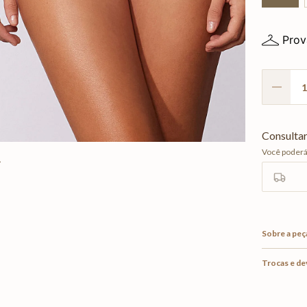
Prov
Sobre a peç
Trocas e d