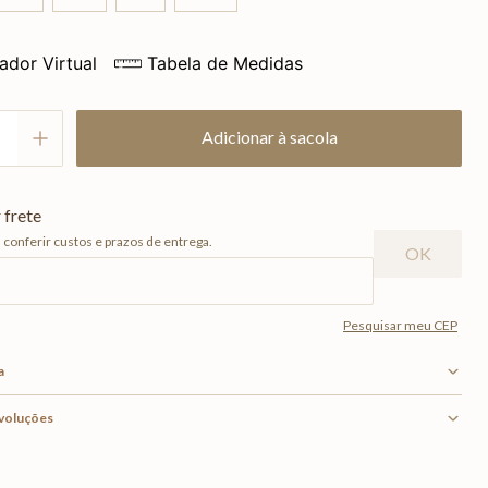
ador Virtual
Tabela de Medidas
Adicionar à sacola
a
evoluções