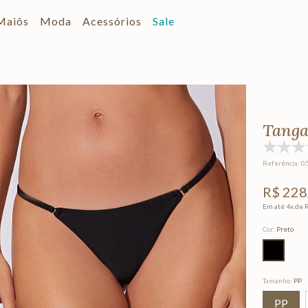
Maiôs
Moda
Acessórios
Sale
Tanga
Referência
:
0
R$
228
Em até
4
x de
Cor
:
Preto
Tamanho
:
PP
PP