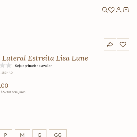
 Lateral Estreita Lisa Lune
Seja o primeiro a avaliar
5.18344.0
,
00
R$
57
,
00
sem juros
P
M
G
GG