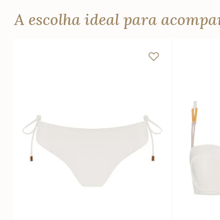
A escolha ideal para acomp
PP
P
M
G
GG
PP