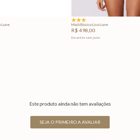
Adicionar na sacola
Adicionar na sacola
5.0
(1)
o Lune
Maiô Básico Liso Lune
R$
498
,
00
Em até
6
x
sem juros
Este produto ainda não tem avaliações
SEJA O PRIMEIRO A AVALIAR