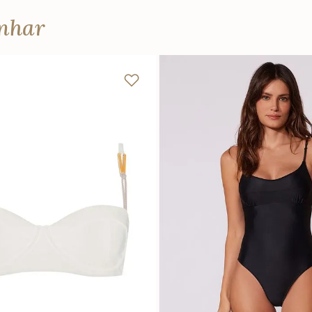
anhar
P
M
G
GG
PP
P
M