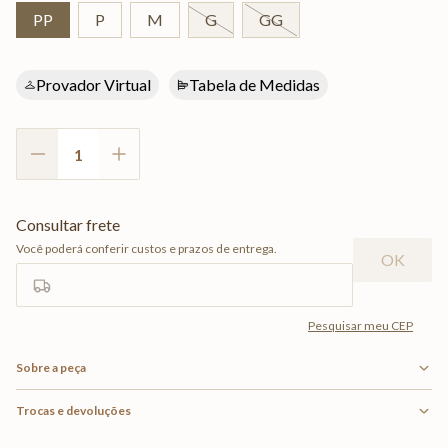
PP
P
M
G
GG
Provador Virtual
Tabela de Medidas
Sobre a peça
Trocas e devoluções