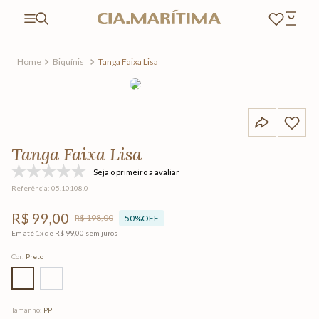
Biquínis
Tanga Faixa Lisa
Tanga Faixa Lisa
Seja o primeiro a avaliar
Referência
:
05.10108.0
R$
99
,
00
R$
198
,
00
50%
OFF
Em até
1
x de
R$
99
,
00
sem juros
Cor
:
Preto
Tamanho
:
PP