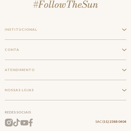
INSTITUCIONAL
+
A Marca
CONTA
+
Seja um franqueado
Login
ATENDIMENTO
+
Trabalhe conosco
Minha Conta
Compra Segura
NOSSAS LOJAS
+
Conecte-se
Meus pedidos
Formas de Pagamento
Encontre a loja mais próxima
Mapa do Site
REDES SOCIAIS
Wishlist
Entrega e Frete
SAC
(11) 2388 0404