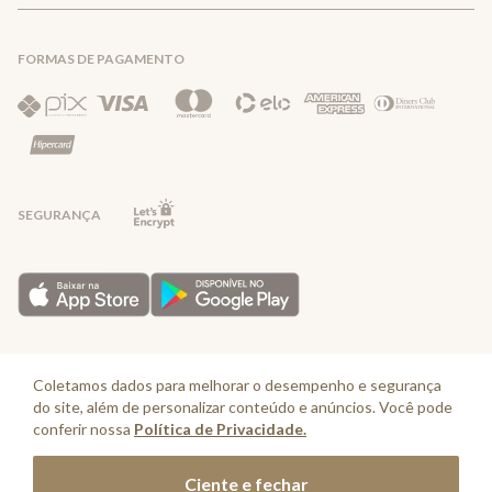
Trocas e Devoluções
FORMAS DE PAGAMENTO
Direito de Arrependimento
Política de Privacidade
Regras promocionais
SEGURANÇA
Horário de Atendimento: De segunda a quinta-feira das 08:30 às 17:30 e
sexta-feira até as 16:30, exceto feriados - Rua Alpont, 428 nível 2 - Bairro
Coletamos dados para melhorar o desempenho e segurança
Capuava Mauá - São Paulo, CEP: 09380-115 - Valisere Comércio de Roupas e
do site, além de personalizar conteúdo e anúncios. Você pode
Acessórios Ltda - CNPJ: 57.484.768/0064-89
conferir nossa
Política de Privacidade.
© Cia. Marítima 2025 - Todos os direitos reservados
Adicionar à sacola
Ciente e fechar