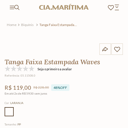
Biquínis
Tanga Faixa Estampada
Waves
Tanga Faixa Estampada Waves
Seja o primeiro a avaliar
Referência
:
05.11508.0
R$
119
,
00
R$
228
,
00
48%
OFF
Em até
2
x de
R$
59
,
50
sem juros
Cor
:
LARANJA
Tamanho
:
PP