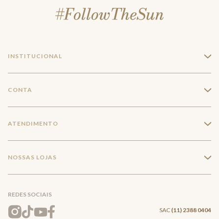
INSTITUCIONAL
+
A Marca
CONTA
+
Seja um franqueado
Login
ATENDIMENTO
+
Trabalhe conosco
Minha Conta
Compra Segura
NOSSAS LOJAS
+
Conecte-se
Meus pedidos
Formas de Pagamento
Encontre a loja mais próxima
Mapa do Site
REDES SOCIAIS
Wishlist
Entrega e Frete
SAC
(11) 2388 0404