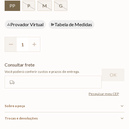
PP
P
M
G
Provador Virtual
Tabela de Medidas
Sobre a peça
Trocas e devoluções