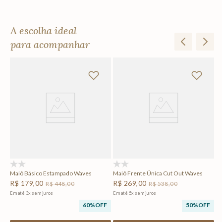
A escolha ideal
para acompanhar
ves
R
Em
F
(0)
(0)
Maiô Básico Estampado Waves
Maiô Frente Única Cut Out Waves
R$
179
,
00
R$
269
,
00
R$
448
,
00
R$
538
,
00
Em até
3
x
sem juros
Em até
5
x
sem juros
60%
OFF
50%
OFF