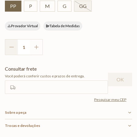
PP
P
M
G
GG
Provador Virtual
Tabela de Medidas
Sobre a peça
Trocas e devoluções