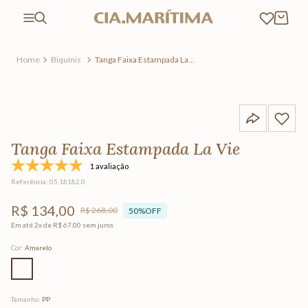
Biquínis
Tanga Faixa Estampada La
Vie
Tanga Faixa Estampada La Vie
1 avaliação
Referência
:
05.18182.0
R$
134
,
00
R$
268
,
00
50%
OFF
Em até
2
x de
R$
67
,
00
sem juros
Cor
:
Amarelo
Tamanho
:
PP