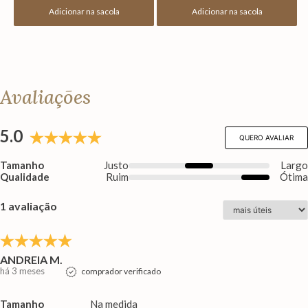
Adicionar na sacola
Adicionar na sacola
Avaliações
5.0
QUERO AVALIAR
Tamanho
Justo
Larg
Qualidade
Ruim
Ótim
1 avaliação
ANDREIA M.
há 3 meses
comprador verificado
Tamanho
Na medida