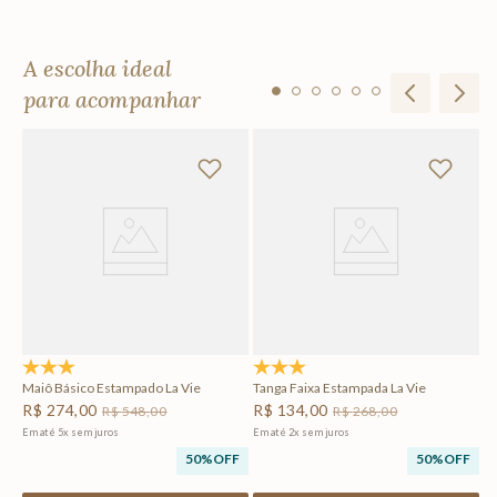
A escolha ideal
para acompanhar
Ta
R
Em
F
4.8
(12)
5.0
(1)
Maiô Básico Estampado La Vie
Tanga Faixa Estampada La Vie
R$
274
,
00
R$
134
,
00
R$
548
,
00
R$
268
,
00
Em até
5
x
sem juros
Em até
2
x
sem juros
50%
OFF
50%
OFF