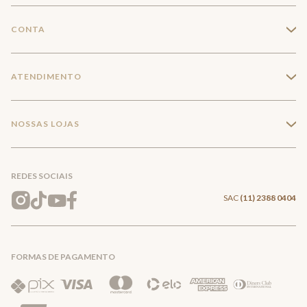
A Marca
CONTA
+
Seja um franqueado
Login
ATENDIMENTO
+
Trabalhe conosco
Minha Conta
Compra Segura
NOSSAS LOJAS
+
Conecte-se
Meus pedidos
Formas de Pagamento
Encontre a loja mais próxima
Mapa do Site
REDES SOCIAIS
Wishlist
Entrega e Frete
SAC
(11) 2388 0404
Trocas e Devoluções
FORMAS DE PAGAMENTO
Direito de Arrependimento
Política de Privacidade