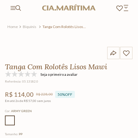
Biquínis
Tanga Com Rolotês Lisos
Mawi
Tanga Com Rolotês Lisos Mawi
Seja o primeiro a avaliar
Referência
:
05.13182.0
R$
114
,
00
R$
228
,
00
50%
OFF
Em até
2
x de
R$
57
,
00
sem juros
Cor
:
ARMY GREEN
Tamanho
:
PP