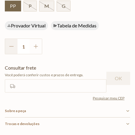
PP
P
M
G
Provador Virtual
Tabela de Medidas
Sobre a peça
Trocas e devoluções