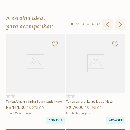
A escolha ideal
para acompanhar
To
R
F
Em
(0)
(0)
Tanga Amarradinha Estampada Mawi
Tanga Lateral Larga Lisos Mawi
R$
111
,
00
R$
79
,
00
R$
278
,
00
R$
198
,
00
Em até
2
x
sem juros
Em até
1
x
sem juros
60%
OFF
60%
OFF