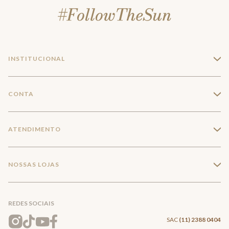
INSTITUCIONAL
+
A Marca
CONTA
+
Seja um franqueado
Login
ATENDIMENTO
+
Trabalhe conosco
Minha Conta
Compra Segura
NOSSAS LOJAS
+
Conecte-se
Meus pedidos
Formas de Pagamento
Encontre a loja mais próxima
Mapa do Site
REDES SOCIAIS
Wishlist
Entrega e Frete
SAC
(11) 2388 0404