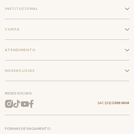
INSTITUCIONAL
+
A Marca
CONTA
+
Seja um franqueado
Login
ATENDIMENTO
+
Trabalhe conosco
Minha Conta
Compra Segura
NOSSAS LOJAS
+
Conecte-se
Meus pedidos
Formas de Pagamento
Encontre a loja mais próxima
Mapa do Site
REDES SOCIAIS
Wishlist
Entrega e Frete
SAC
(11) 2388 0404
Trocas e Devoluções
FORMAS DE PAGAMENTO
Direito de Arrependimento