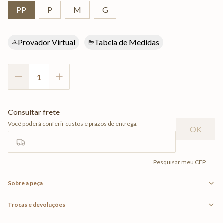
PP
P
M
G
Provador Virtual
Tabela de Medidas
Sobre a peça
Trocas e devoluções