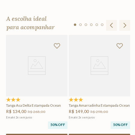
A escolha ideal
para acompanhar
To
R
Em
F
5.0
(1)
5.0
(1)
Tanga Asa Delta Estampada Ocean
Tanga Amarradinha Estampada Ocean
R$
134
,
00
R$
149
,
00
R$
268
,
00
R$
298
,
00
Em até
2
x
sem juros
Em até
2
x
sem juros
50%
OFF
50%
OFF