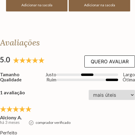
Adicionar na sacola
Adicionar na sacola
Avaliações
5.0
QUERO AVALIAR
Tamanho
Justo
Larg
Qualidade
Ruim
Ótim
1 avaliação
Alciony A.
há 3 meses
comprador verificado
Perfeito