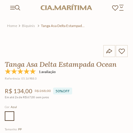
Biquínis
Tanga Asa Delta Estampada
Ocean
Tanga Asa Delta Estampada Ocean
1 avaliação
Referência
:
05.16988.0
R$
134
,
00
R$
268
,
00
50%
OFF
Em até
2
x de
R$
67
,
00
sem juros
Cor
:
Azul
Tamanho
:
PP