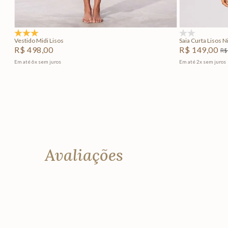
Adicionar na sacola
5.0
(1)
(0)
Vestido Midi Lisos
Saia Curta Lisos N
R$
498
,
00
R$
149
,
00
R$
Em até
6
x
sem juros
Em até
2
x
sem juros
+
3
Avaliações