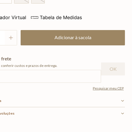
ador Virtual
Tabela de Medidas
Adicionar à sacola
a
evoluções