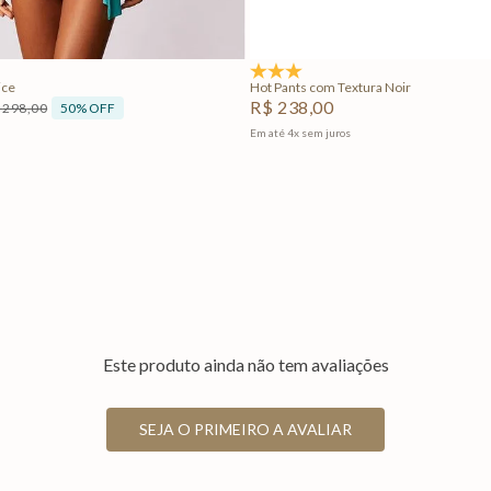
Adicionar na sacola
Adicionar na sacola
5.0
(1)
ice
Hot Pants com Textura Noir
R$
238
,
00
50%
OFF
298
,
00
Em até
4
x
sem juros
Este produto ainda não tem avaliações
SEJA O PRIMEIRO A AVALIAR