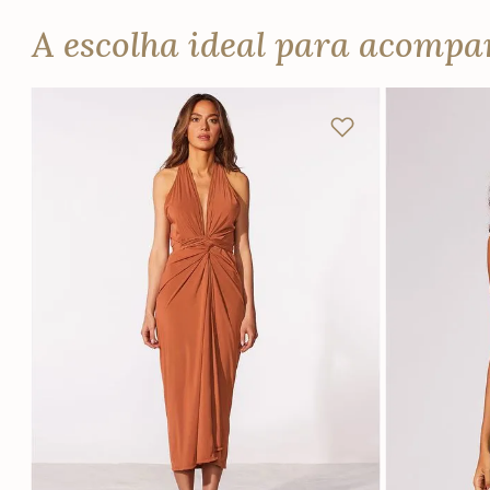
A escolha ideal para acomp
P
M
G
GG