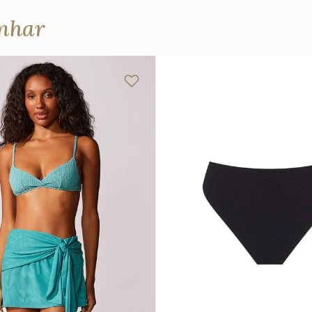
anhar
P
M
G
PP
P
M