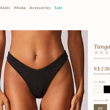
Maiôs
Moda
Acessórios
Sale
Tanga
Referência
:
0
R$
238
Em até
4
x de
Cor
:
Preto
Tamanho
:
PP
PP