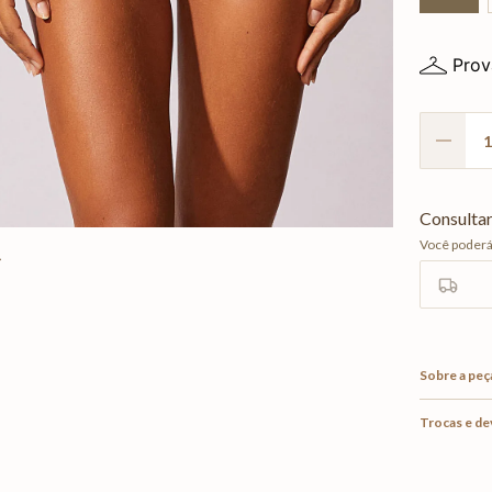
Prov
Sobre a peç
Trocas e d