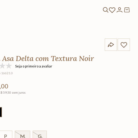
 Asa Delta com Textura Noir
Seja o primeiro a avaliar
5.16621.0
,
00
R$
59
,
50
sem juros
P
M
G