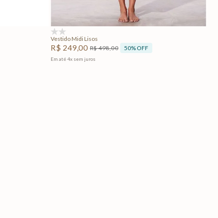
Adicionar na sacola
(0)
Vestido Midi Lisos
R$
249
,
00
50%
OFF
R$
498
,
00
Em até
4
x
sem juros