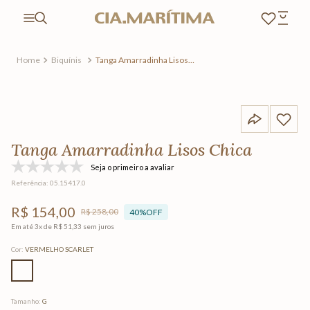
Biquínis
Tanga Amarradinha Lisos
Chica
Tanga Amarradinha Lisos Chica
Seja o primeiro a avaliar
Referência
:
05.15417.0
R$
154
,
00
R$
258
,
00
40%
OFF
Em até
3
x de
R$
51
,
33
sem juros
Cor
:
VERMELHO SCARLET
Tamanho
:
G