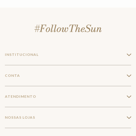
INSTITUCIONAL
+
A Marca
CONTA
+
Seja um franqueado
Login
ATENDIMENTO
+
Trabalhe conosco
Minha Conta
Compra Segura
NOSSAS LOJAS
+
Conecte-se
Meus pedidos
Formas de Pagamento
Encontre a loja mais próxima