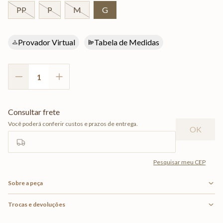
PP
P
M
G
Provador Virtual
Tabela de Medidas
Sobre a peça
Trocas e devoluções