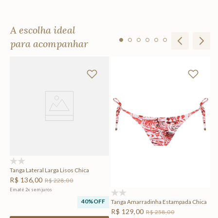
A escolha ideal
para acompanhar
To
R
Em
F
(0)
Tanga Lateral Larga Lisos Chica
R$
136
,
00
R$
228
,
00
Em até
2
x
sem juros
(0)
40%
OFF
Tanga Amarradinha Estampada Chica
R$
129
,
00
R$
258
,
00