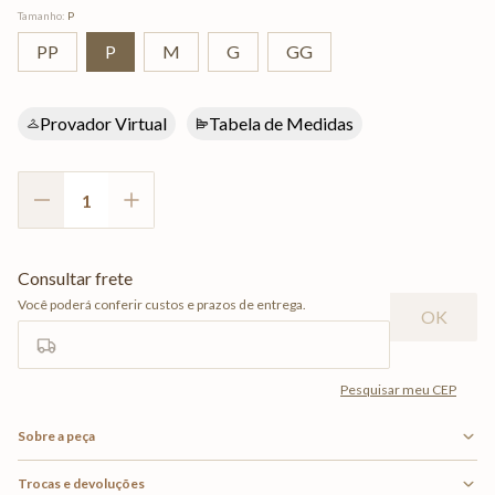
Tamanho
:
P
PP
P
M
G
GG
Provador Virtual
Tabela de Medidas
Sobre a peça
Trocas e devoluções