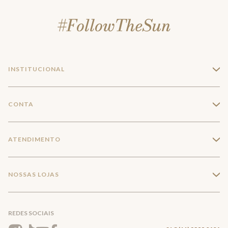
INSTITUCIONAL
+
A Marca
CONTA
+
Seja um franqueado
Login
ATENDIMENTO
+
Trabalhe conosco
Minha Conta
Compra Segura
NOSSAS LOJAS
+
Conecte-se
Meus pedidos
Formas de Pagamento
Encontre a loja mais próxima
Mapa do Site
REDES SOCIAIS
Wishlist
Entrega e Frete