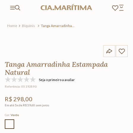
Biquínis
Tanga Amarradinha
Estampada Natural
Tanga Amarradinha Estampada
Natural
Seja o primeiro a avaliar
Referência
:
05.19289.0
R$
298
,
00
Em até
5
x de
R$
59
,
60
sem juros
Cor
:
Verde