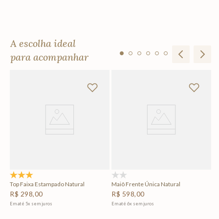
A escolha ideal
para acompanhar
Ta
R
Em
3.0
(1)
(0)
Top Faixa Estampado Natural
Maiô Frente Única Natural
R$
298
,
00
R$
598
,
00
Em até
5
x
sem juros
Em até
6
x
sem juros