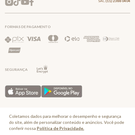
SAC
(11) 2388 0404
Trocas e Devoluções
FORMAS DE PAGAMENTO
Direito de Arrependimento
Política de Privacidade
Regras promocionais
SEGURANÇA
Horário de Atendimento: De segunda a quinta-feira das 08:30 às 17:30 e
sexta-feira até as 16:30, exceto feriados - Rua Alpont, 428 nível 2 - Bairro
Coletamos dados para melhorar o desempenho e segurança
Capuava Mauá - São Paulo, CEP: 09380-115 - Valisere Comércio de Roupas e
do site, além de personalizar conteúdo e anúncios. Você pode
Acessórios Ltda - CNPJ: 57.484.768/0064-89
conferir nossa
Política de Privacidade.