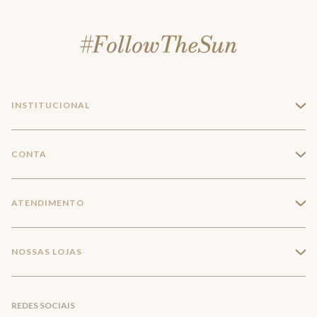
INSTITUCIONAL
+
A Marca
CONTA
+
Seja um franqueado
Login
ATENDIMENTO
+
Trabalhe conosco
Minha Conta
Compra Segura
NOSSAS LOJAS
+
Conecte-se
Meus pedidos
Formas de Pagamento
Encontre a loja mais próxima
Mapa do Site
REDES SOCIAIS
Wishlist