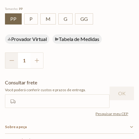
Tamanho
:
PP
PP
P
M
G
GG
Provador Virtual
Tabela de Medidas
Sobre a peça