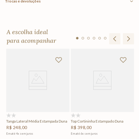
Trocas e devoluções
A escolha ideal
para acompanhar
na
C
R
Em
(0)
(0)
Tanga Lateral Média Estampada Duna
Top Cortininha Estampado Duna
R$
248
,
00
R$
398
,
00
Em até
4
x
sem juros
Em até
6
x
sem juros