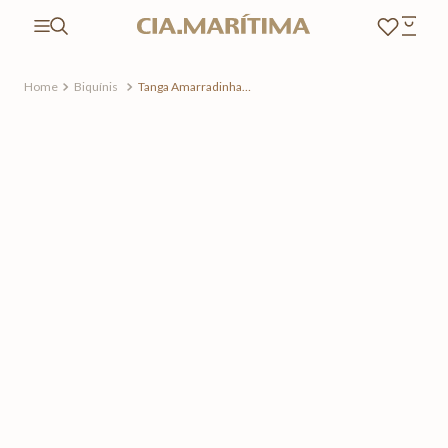
Biquínis
Tanga Amarradinha
Estampada Duna