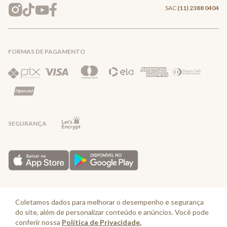
Entrega e Frete
SAC
(11) 2388 0404
Trocas e Devoluções
FORMAS DE PAGAMENTO
Direito de Arrependimento
Política de Privacidade
Regras promocionais
SEGURANÇA
Horário de Atendimento: De segunda a quinta-feira das 08:30 às 17:30 e
sexta-feira até as 16:30, exceto feriados - Rua Alpont, 428 nível 2 - Bairro
Coletamos dados para melhorar o desempenho e segurança
Capuava Mauá - São Paulo, CEP: 09380-115 - Valisere Comércio de Roupas e
do site, além de personalizar conteúdo e anúncios. Você pode
Acessórios Ltda - CNPJ: 57.484.768/0064-89
conferir nossa
Política de Privacidade.