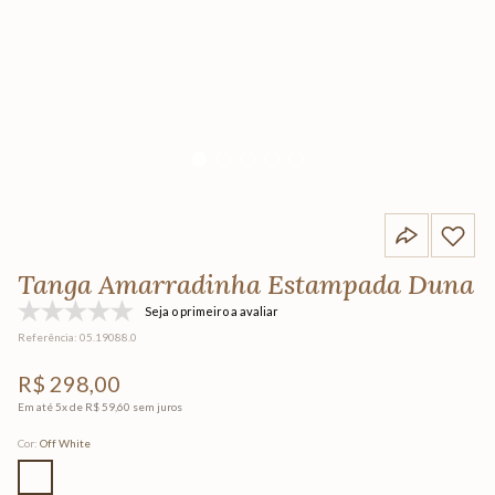
Tanga Amarradinha Estampada Duna
Seja o primeiro a avaliar
Referência
:
05.19088.0
R$
298
,
00
Em até
5
x de
R$
59
,
60
sem juros
Cor
:
Off White