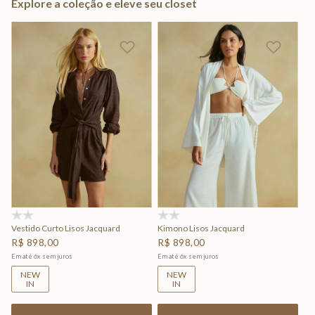
Explore a coleção e eleve seu closet
(0)
(0)
Vestido Curto Lisos Jacquard
Kimono Lisos Jacquard
R$
898
,
00
R$
898
,
00
Em até
6
x
sem juros
Em até
6
x
sem juros
NEW
NEW
IN
IN