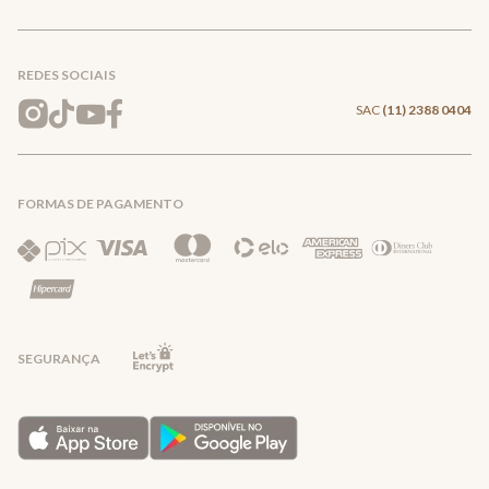
Conecte-se
Meus pedidos
Formas de Pagamento
Encontre a loja mais próxima
Mapa do Site
REDES SOCIAIS
Wishlist
Entrega e Frete
SAC
(11) 2388 0404
Trocas e Devoluções
FORMAS DE PAGAMENTO
Direito de Arrependimento
Política de Privacidade
Regras promocionais
SEGURANÇA