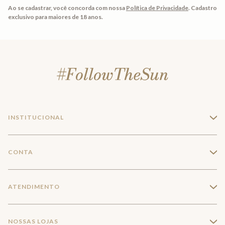
Ao se cadastrar, você concorda com nossa
Política de Privacidade
.
Cadastro
exclusivo para maiores de 18 anos.
INSTITUCIONAL
+
A Marca
CONTA
+
Seja um franqueado
Login
ATENDIMENTO
+
Trabalhe conosco
Minha Conta
Compra Segura
NOSSAS LOJAS
+