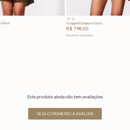
Adicionar na sacola
Adicionar na sacola
(0)
o Olive
Cropped Guipure Oásis
R$
798
,
00
Em até
6
x
sem juros
Este produto ainda não tem avaliações
SEJA O PRIMEIRO A AVALIAR