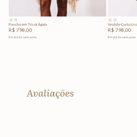
Adicionar na sacola
(0)
(0)
Poncho em Tricot Ágata
Vestido Curto Lis
R$
798
,
00
R$
798
,
00
Em até
6
x
sem juros
Em até
6
x
sem juros
Avaliações