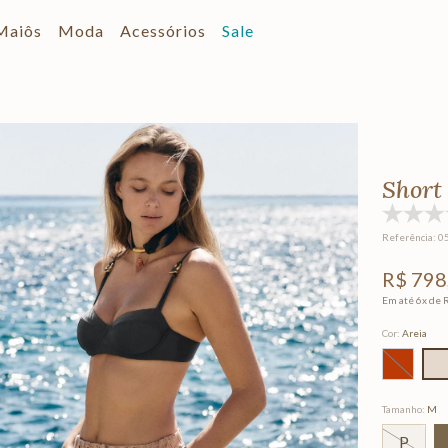
Maiôs
Moda
Acessórios
Sale
Short
Referência
:
0
R$
798
Em até
6
x de
Cor
:
Areia
Tamanho
:
M
P