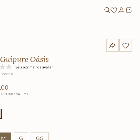
 Guipure Oásis
Seja o primeiro a avaliar
5.19536.0
,
00
R$
133
,
00
sem juros
M
G
GG