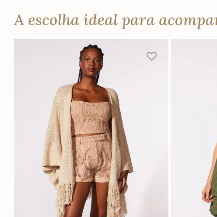
A escolha ideal para acomp
U
PP