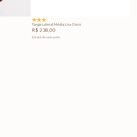
Adicionar na sacola
3.0
(1)
Tanga Lateral Média Lisa Oásis
R$
238
,
00
Em até
4
x
sem juros