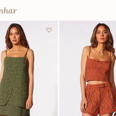
anhar
P
M
G
P
M
G