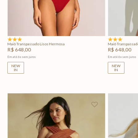
PP
P
M
G
GG
P
Adicionar na sacola
5.0
(1)
5.0
(1)
Maiô Transpassado Lisos Hermosa
Maiô Transpassad
R$
648
,
00
R$
648
,
00
Em até
6
x
sem juros
Em até
6
x
sem juros
NEW
NEW
IN
IN
+
2