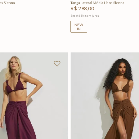
os Sienna
Tanga Lateral Média Lisos Sienna
R$
298
,
00
Em até
5
x
sem juros
NEW
IN