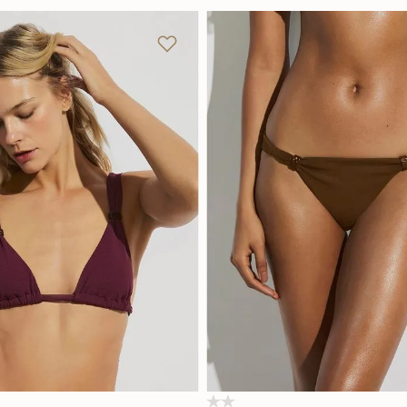
M
G
GG
P
M
G
Adicionar na sacola
Adicionar na sacola
(0)