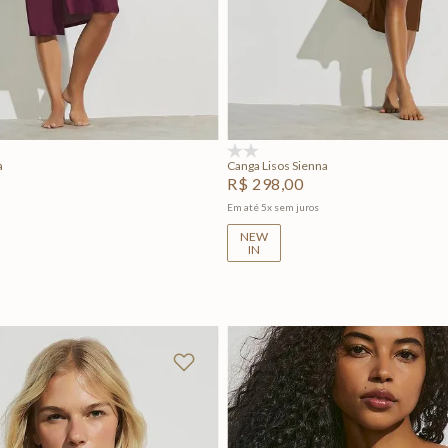
U
U
Adicionar na sacola
Adicionar na sacola
(0)
a
Canga Lisos Sienna
R$
298
,
00
Em até
5
x
sem juros
NEW
IN