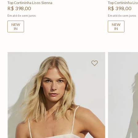
Top Cortininha Lisos Sienna
Top Cortininha Lis
R$
398
,
00
R$
398
,
00
Em até
6
x
sem juros
Em até
6
x
sem juros
NEW
NEW
IN
IN