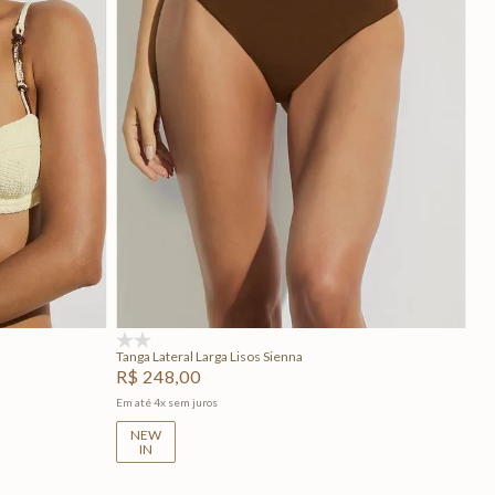
GG
P
M
G
GG
Adicionar na sacola
(0)
Tanga Lateral Larga Lisos Sienna
R$
248
,
00
Em até
4
x
sem juros
NEW
IN