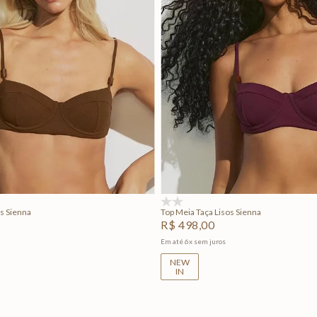
M
G
GG
P
M
G
Adicionar na sacola
Adicionar na sacola
(0)
s Sienna
Top Meia Taça Lisos Sienna
R$
498
,
00
Em até
6
x
sem juros
NEW
IN