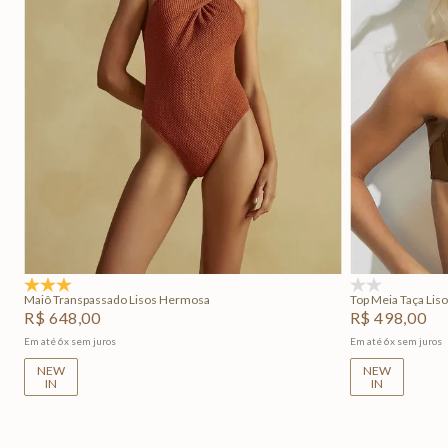
P
M
G
GG
P
Adicionar na sacola
5.0
(1)
(0)
Maiô Transpassado Lisos Hermosa
Top Meia Taça Liso
R$
648
,
00
R$
498
,
00
Em até
6
x
sem juros
Em até
6
x
sem juros
NEW
NEW
IN
IN
+
2