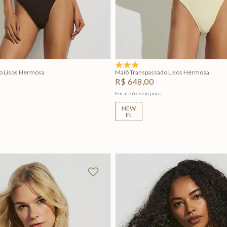
M
G
GG
PP
P
M
G
Adicionar na sacola
Adicionar na sacola
5.0
(1)
o Lisos Hermosa
Maiô Transpassado Lisos Hermosa
R$
648
,
00
Em até
6
x
sem juros
NEW
IN
+
2
+
2