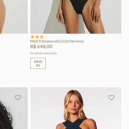
GG
PP
P
M
G
GG
Adicionar na sacola
5.0
(1)
Maiô Transpassado Lisos Hermosa
R$
648
,
00
Em até
6
x
sem juros
NEW
IN
+
2