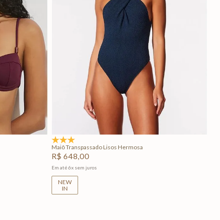
GG
P
G
GG
Adicionar na sacola
5.0
(1)
Maiô Transpassado Lisos Hermosa
R$
648
,
00
Em até
6
x
sem juros
NEW
IN
+
2