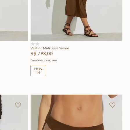
P
M
G
GG
Adicionar na sacola
(0)
Vestido Midi Lisos Sienna
R$
798
,
00
Em até
6
x
sem juros
NEW
IN