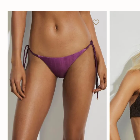
PP
P
M
G
GG
Adicionar na sacola