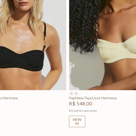
M
G
GG
P
M
G
Adicionar na sacola
Adicionar na sacola
(0)
sos Hermosa
Top Meia Taça Lisos Hermosa
R$
548
,
00
Em até
6
x
sem juros
NEW
IN