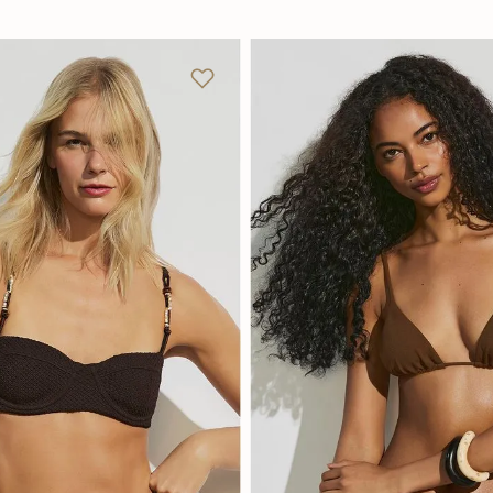
P
M
G
PP
P
M
G
Adicionar na sacola
Adicionar na sacola