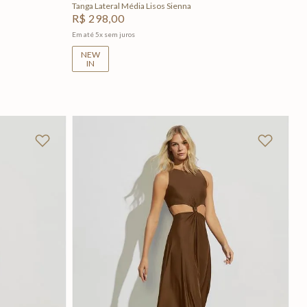
Tanga Lateral Média Lisos Sienna
R$
298
,
00
Em até
5
x
sem juros
NEW
IN