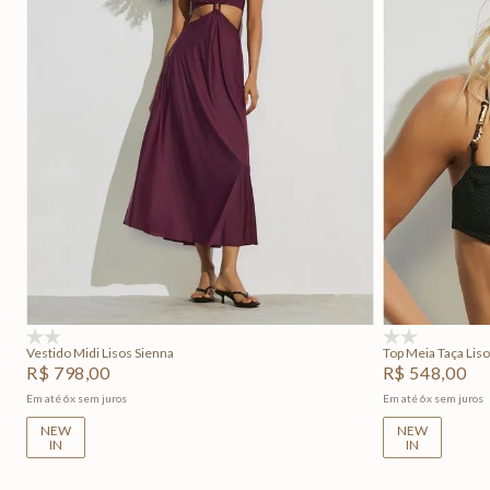
P
M
G
GG
P
Adicionar na sacola
(0)
(0)
Vestido Midi Lisos Sienna
Top Meia Taça Li
R$
798
,
00
R$
548
,
00
Em até
6
x
sem juros
Em até
6
x
sem juros
NEW
NEW
IN
IN