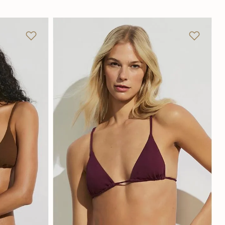
GG
PP
P
M
G
GG
Adicionar na sacola