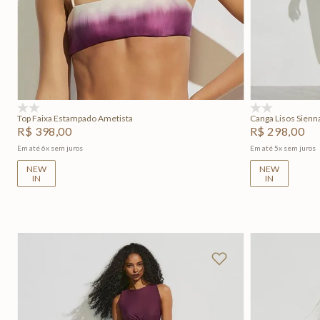
PP
P
M
G
GG
Adicionar na sacola
(0)
(0)
Top Faixa Estampado Ametista
Canga Lisos Sienn
R$
398
,
00
R$
298
,
00
Em até
6
x
sem juros
Em até
5
x
sem juros
NEW
NEW
IN
IN