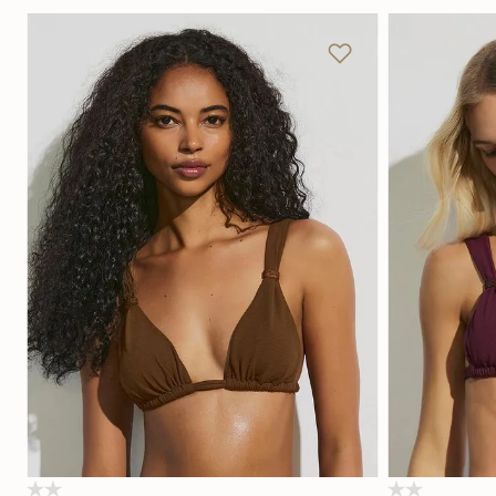
P
M
G
GG
P
Adicionar na sacola
(0)
(0)