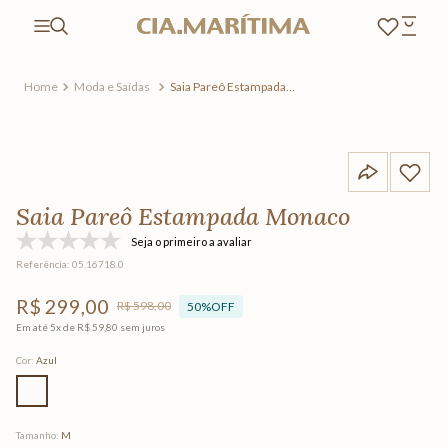
Moda e Saídas
Saia Pareô Estampada
Monaco
Saia Pareô Estampada Monaco
Seja o primeiro a avaliar
Referência
:
05.16718.0
R$
299
,
00
R$
598
,
00
50%
OFF
Em até
5
x de
R$
59
,
80
sem juros
Cor
:
Azul
Tamanho
:
M