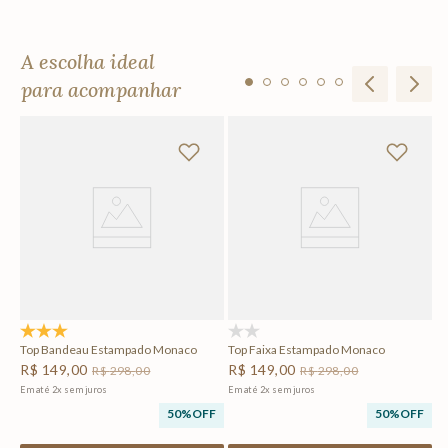
A escolha ideal
para acompanhar
Ta
R
Em
F
4.0
(1)
(0)
Top Bandeau Estampado Monaco
Top Faixa Estampado Monaco
R$
149
,
00
R$
149
,
00
R$
298
,
00
R$
298
,
00
Em até
2
x
sem juros
Em até
2
x
sem juros
50%
OFF
50%
OFF