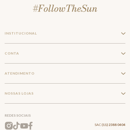
INSTITUCIONAL
+
A Marca
CONTA
+
Seja um franqueado
Login
ATENDIMENTO
+
Trabalhe conosco
Minha Conta
Compra Segura
NOSSAS LOJAS
+
Conecte-se
Meus pedidos
Formas de Pagamento
Encontre a loja mais próxima
Mapa do Site
REDES SOCIAIS
Wishlist
Entrega e Frete
SAC
(11) 2388 0404