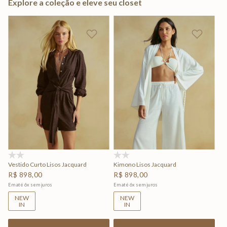
Explore a coleção e eleve seu closet
(0)
(0)
Vestido Curto Lisos Jacquard
Kimono Lisos Jacquard
R$
898
,
00
R$
898
,
00
Em até
6
x
sem juros
Em até
6
x
sem juros
NEW
NEW
IN
IN