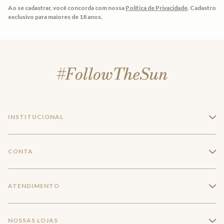
Ao se cadastrar, você concorda com nossa
Política de Privacidade
.
Cadastro
exclusivo para maiores de 18 anos.
INSTITUCIONAL
+
A Marca
CONTA
+
Seja um franqueado
Login
ATENDIMENTO
+
Trabalhe conosco
Minha Conta
Compra Segura
NOSSAS LOJAS
+