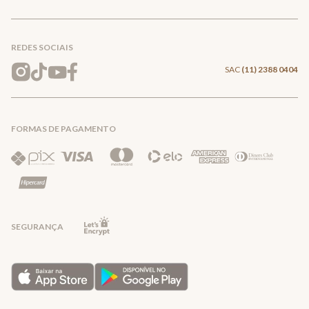
Conecte-se
Meus pedidos
Formas de Pagamento
Encontre a loja mais próxima
Mapa do Site
REDES SOCIAIS
Wishlist
Entrega e Frete
SAC
(11) 2388 0404
Trocas e Devoluções
FORMAS DE PAGAMENTO
Direito de Arrependimento
Política de Privacidade
Regras promocionais
SEGURANÇA