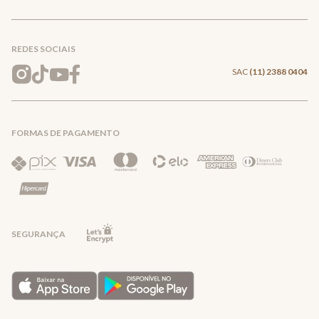
Conecte-se
Meus pedidos
Formas de Pagamento
Encontre a loja mais próxima
Mapa do Site
REDES SOCIAIS
Wishlist
Entrega e Frete
SAC
(11) 2388 0404
Trocas e Devoluções
FORMAS DE PAGAMENTO
Direito de Arrependimento
Política de Privacidade
Regras promocionais
SEGURANÇA