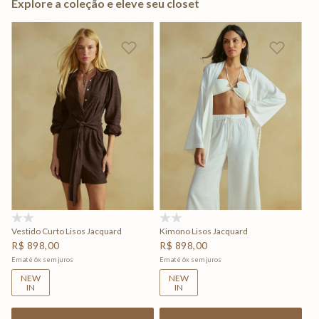
Explore a coleção e eleve seu closet
(0)
(0)
Vestido Curto Lisos Jacquard
Kimono Lisos Jacquard
R$
898
,
00
R$
898
,
00
Em até
6
x
sem juros
Em até
6
x
sem juros
NEW
NEW
IN
IN