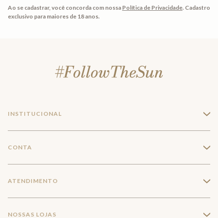
Ao se cadastrar, você concorda com nossa
Política de Privacidade
.
Cadastro
exclusivo para maiores de 18 anos.
INSTITUCIONAL
+
A Marca
CONTA
+
Seja um franqueado
Login
ATENDIMENTO
+
Trabalhe conosco
Minha Conta
Compra Segura
NOSSAS LOJAS
+