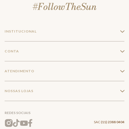
INSTITUCIONAL
+
A Marca
CONTA
+
Seja um franqueado
Login
ATENDIMENTO
+
Trabalhe conosco
Minha Conta
Compra Segura
NOSSAS LOJAS
+
Conecte-se
Meus pedidos
Formas de Pagamento
Encontre a loja mais próxima
Mapa do Site
REDES SOCIAIS
Wishlist
Entrega e Frete
SAC
(11) 2388 0404