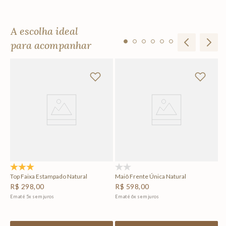
A escolha ideal
para acompanhar
Ta
R
Em
3.0
(1)
(0)
Top Faixa Estampado Natural
Maiô Frente Única Natural
R$
298
,
00
R$
598
,
00
Em até
5
x
sem juros
Em até
6
x
sem juros