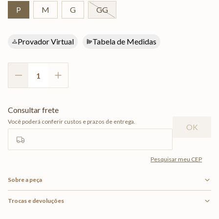
P
M
G
GG
Provador Virtual
Tabela de Medidas
Sobre a peça
Trocas e devoluções