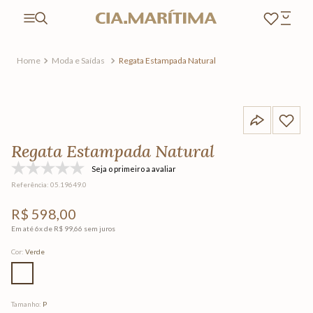
Moda e Saídas
Regata Estampada Natural
Regata Estampada Natural
Seja o primeiro a avaliar
Referência
:
05.19649.0
R$
598
,
00
Em até
6
x de
R$
99
,
66
sem juros
Cor
:
Verde
Tamanho
:
P