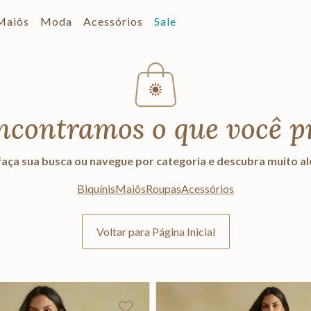
Maiôs
Moda
Acessórios
Sale
ncontramos o que você p
aça sua busca ou navegue por categoria e descubra muito a
Biquínis
Maiôs
Roupas
Acessórios
Voltar para Página Inicial