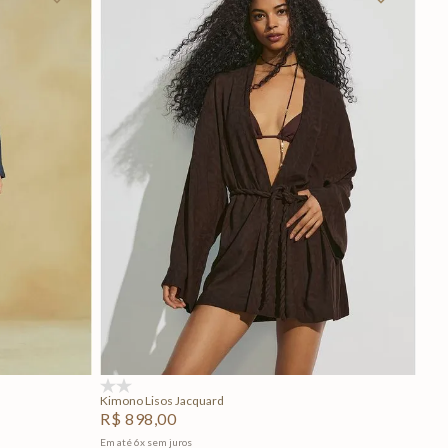
P
M
G
Adicionar na sacola
(0)
Kimono Lisos Jacquard
R$
898
,
00
Em até
6
x
sem juros