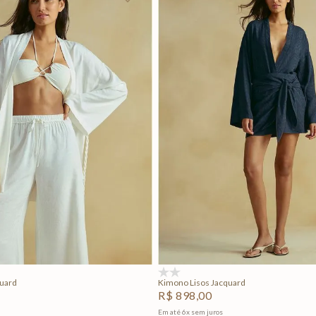
P
M
G
P
M
G
Adicionar na sacola
Adicionar na sacola
(0)
quard
Kimono Lisos Jacquard
R$
898
,
00
Em até
6
x
sem juros