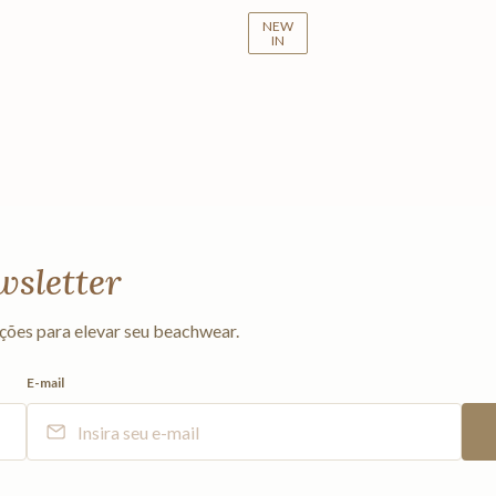
NEW
IN
wsletter
ções para elevar seu beachwear.
E-mail