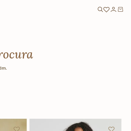
rocura
lém.