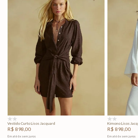
P
M
G
Adicionar na sacola
(0)
(0)
Vestido Curto Lisos Jacquard
Kimono Lisos Jac
R$
898
,
00
R$
898
,
00
Em até
6
x
sem juros
Em até
6
x
sem juros