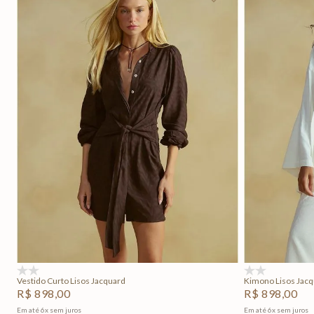
P
M
G
Adicionar na sacola
(0)
(0)
Vestido Curto Lisos Jacquard
Kimono Lisos Jac
R$
898
,
00
R$
898
,
00
Em até
6
x
sem juros
Em até
6
x
sem juros