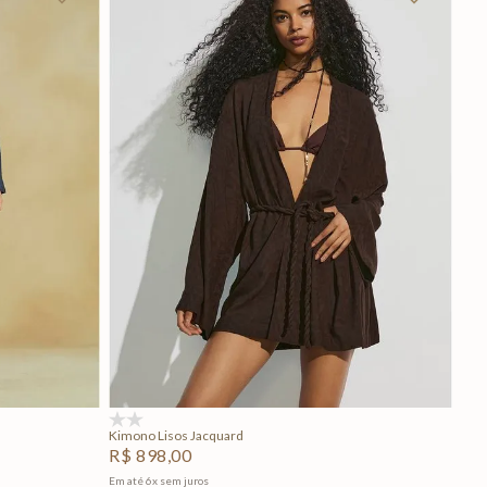
P
M
G
Adicionar na sacola
(0)
Kimono Lisos Jacquard
R$
898
,
00
Em até
6
x
sem juros