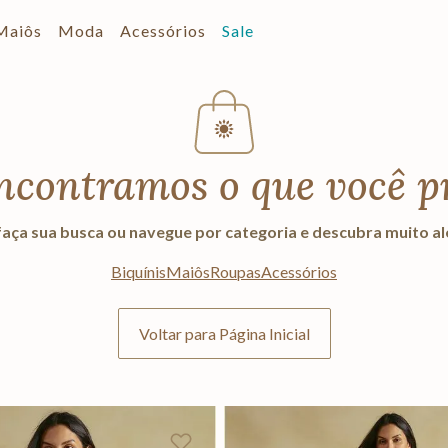
Maiôs
Moda
Acessórios
Sale
ncontramos o que você p
aça sua busca ou navegue por categoria e descubra muito a
Biquínis
Maiôs
Roupas
Acessórios
Voltar para Página Inicial