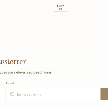
NEW
IN
wsletter
ções para elevar seu beachwear.
E-mail