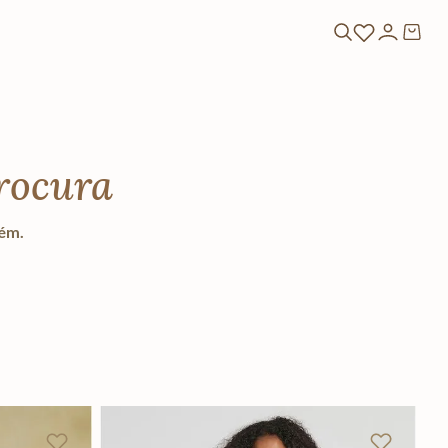
rocura
lém.