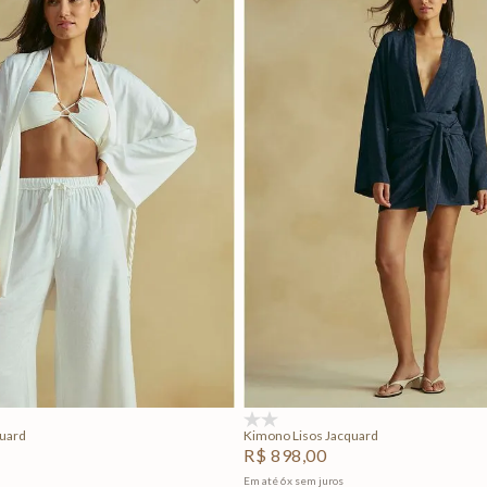
P
M
G
P
M
G
Adicionar na sacola
Adicionar na sacola
(0)
quard
Kimono Lisos Jacquard
R$
898
,
00
Em até
6
x
sem juros