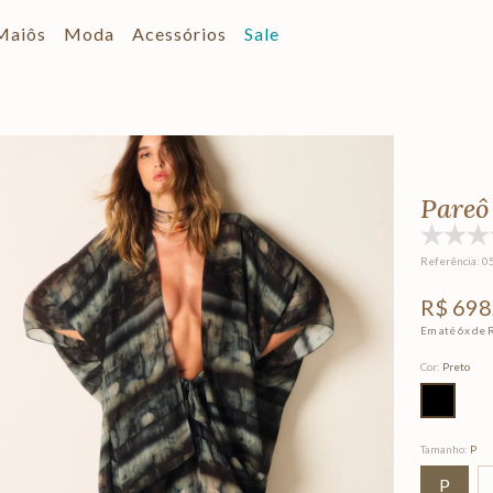
Maiôs
Moda
Acessórios
Sale
Pareô
Referência
:
0
R$
698
Em até
6
x de
Cor
:
Preto
Tamanho
:
P
P