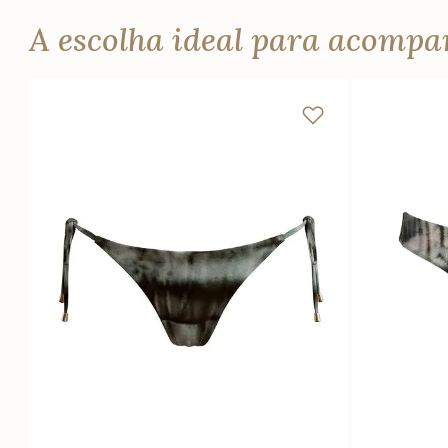
A escolha ideal para acomp
PP
P
M
G
GG
PP