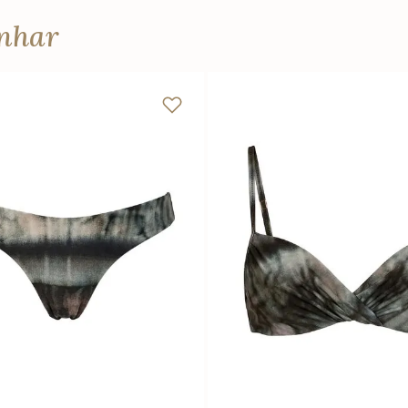
anhar
P
M
G
GG
P
M
G