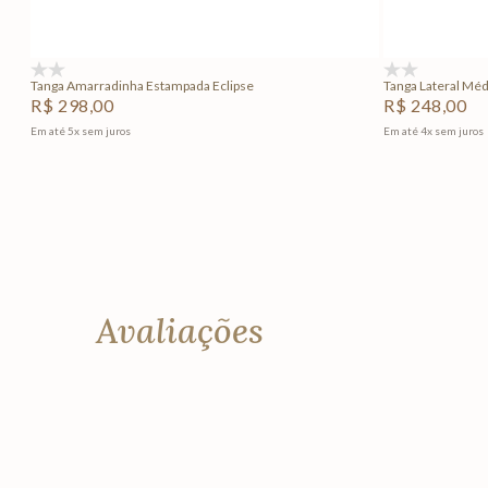
Adicionar na sacola
(0)
(0)
Tanga Amarradinha Estampada Eclipse
Tanga Lateral Méd
R$
298
,
00
R$
248
,
00
Em até
5
x
sem juros
Em até
4
x
sem juros
Avaliações