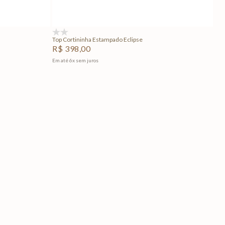
Adicionar na sacola
(0)
Top Cortininha Estampado Eclipse
R$
398
,
00
Em até
6
x
sem juros