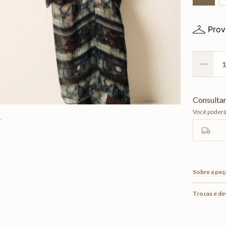
Prov
Sobre a peç
Trocas e d