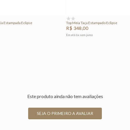
Adicionar na sacola
Adicionar na sacola
(0)
ia Estampada Eclipse
Top Meia Taça Estampado Eclipse
R$
348
,
00
Em até
6
x
sem juros
Este produto ainda não tem avaliações
SEJA O PRIMEIRO A AVALIAR