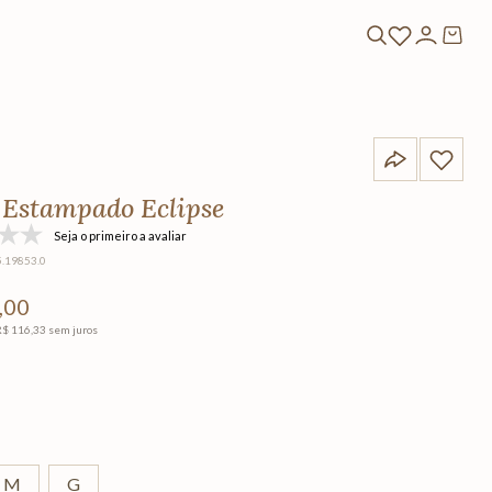
 Estampado Eclipse
Seja o primeiro a avaliar
5.19853.0
,
00
R$
116
,
33
sem juros
M
G