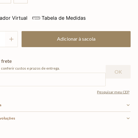
ador Virtual
Tabela de Medidas
Adicionar à sacola
a
evoluções