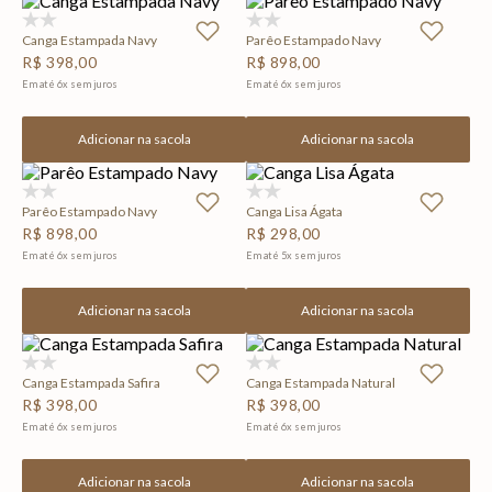
(0)
(0)
Canga Estampada Navy
Parêo Estampado Navy
R$
398
,
00
R$
898
,
00
Em até
6
x
sem juros
Em até
6
x
sem juros
Adicionar na sacola
Adicionar na sacola
(0)
(0)
Parêo Estampado Navy
Canga Lisa Ágata
R$
898
,
00
R$
298
,
00
Em até
6
x
sem juros
Em até
5
x
sem juros
Adicionar na sacola
Adicionar na sacola
(0)
(0)
Canga Estampada Safira
Canga Estampada Natural
R$
398
,
00
R$
398
,
00
Em até
6
x
sem juros
Em até
6
x
sem juros
Adicionar na sacola
Adicionar na sacola