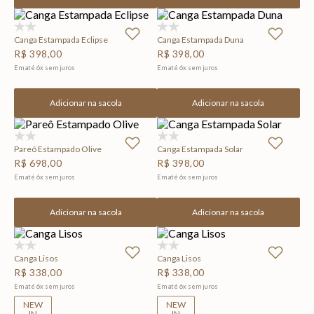
(0)
(0)
Canga Estampada Eclipse
Canga Estampada Duna
R$
398
,
00
R$
398
,
00
Em até
6
x
sem juros
Em até
6
x
sem juros
Adicionar na sacola
Adicionar na sacola
(0)
(0)
Pareô Estampado Olive
Canga Estampada Solar
R$
698
,
00
R$
398
,
00
Em até
6
x
sem juros
Em até
6
x
sem juros
Adicionar na sacola
Adicionar na sacola
(0)
(0)
Canga Lisos
Canga Lisos
R$
338
,
00
R$
338
,
00
Em até
6
x
sem juros
Em até
6
x
sem juros
NEW
NEW
IN
IN