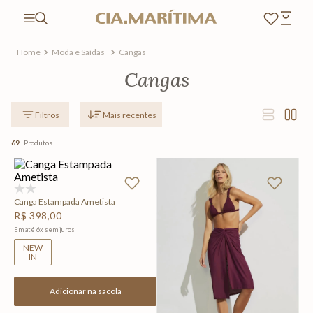
Moda e Saídas
Cangas
Cangas
Mais recentes
69
Produtos
(0)
Canga Estampada Ametista
R$
398
,
00
Em até
6
x
sem juros
NEW
IN
Adicionar na sacola