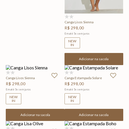
(0)
Canga Lisos Sienna
R$
298
,
00
Em até
5
x
sem juros
NEW
IN
Adicionar na sacola
(0)
(0)
Canga Lisos Sienna
Canga Estampada Solare
R$
298
,
00
R$
298
,
00
Em até
5
x
sem juros
Em até
5
x
sem juros
NEW
NEW
IN
IN
Adicionar na sacola
Adicionar na sacola
(0)
(0)