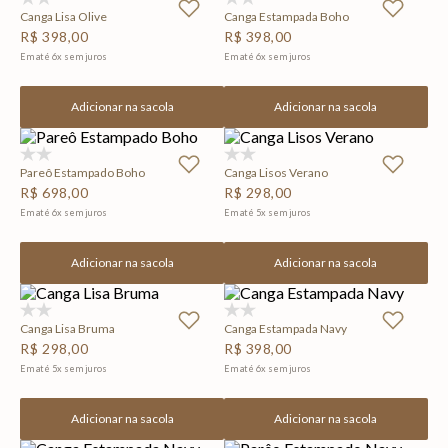
Canga Lisa Olive
Canga Estampada Boho
R$
398
,
00
R$
398
,
00
Em até
6
x
sem juros
Em até
6
x
sem juros
Adicionar na sacola
Adicionar na sacola
(0)
(0)
Pareô Estampado Boho
Canga Lisos Verano
R$
698
,
00
R$
298
,
00
Em até
6
x
sem juros
Em até
5
x
sem juros
Adicionar na sacola
Adicionar na sacola
(0)
(0)
Canga Lisa Bruma
Canga Estampada Navy
R$
298
,
00
R$
398
,
00
Em até
5
x
sem juros
Em até
6
x
sem juros
Adicionar na sacola
Adicionar na sacola