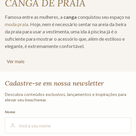
CANGA DE PRAIA
Famosa entre as mulheres, a
canga
conquistou seu espaço na
moda praia
. Hoje, nem é necessário sentar na areia da beira
da praia para usar a vestimenta, uma ida à piscina já é o
suficiente para mostrar o acessório que, além de estiloso e
elegante, é extremamente confortável.
A canga pode ser usada como uma
saída de praia
, além de ser
Ver mais
facilmente combinada com
biquínis
e outras peças do
beachwear. A Cia Marítima tem o prazer de confeccionar os
melhores e mais ideais modelos para suas clientes e prezar
Cadastre-se em nossa newsletter
pelo seu estilo e bem-estar. Conheça nossa coleção incrível e
única!
Descubra conteúdos exclusivos, lançamentos e inspirações para
elevar seu beachwear.
MODELOS DE CANGA
Nome
Pensando em todas as mulheres, a Cia. Marítima criou uma
coleção que atendesse aos gostos de todas as