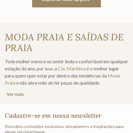
MODA PRAIA E SAÍDAS DE
PRAIA
Toda mulher merece se sentir linda e confortável em qualquer
estação do ano, por isso, a
Cia. Marítima
é o melhor lugar
para quem quer estar por dentro das tendências da
Moda
Praia
e não abre mão de ter peças de qualidade.
Ver mais
As peças de moda praia Cia. Marítima mesclam estilo e
elegância e atendem os requisitos de todos os estilos sem
perder o conforto. Você com certeza se surpreenderá com os
Cadastre-se em nossa newsletter
modelos das nossas coleções de
Moda Praia 2023
.
Descubra conteúdos exclusivos, lançamentos e inspirações para
MODA PRAIA E SAÍDAS DE
elevar seu beachwear.