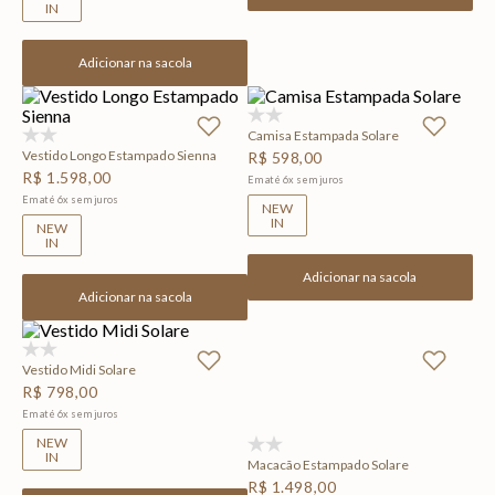
IN
Adicionar na sacola
(0)
Camisa Estampada Solare
(0)
Vestido Longo Estampado Sienna
R$
598
,
00
R$
1
.
598
,
00
Em até
6
x
sem juros
Em até
6
x
sem juros
NEW
IN
NEW
IN
Adicionar na sacola
Adicionar na sacola
(0)
Vestido Midi Solare
R$
798
,
00
Em até
6
x
sem juros
NEW
(0)
IN
Macacão Estampado Solare
R$
1
.
498
,
00