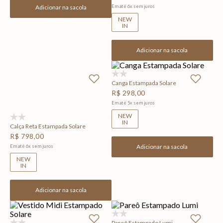
Adicionar na sacola
Em até
6
x
sem juros
NEW
IN
Adicionar na sacola
(0)
Canga Estampada Solare
R$
298
,
00
Em até
5
x
sem juros
NEW
(0)
IN
Calça Reta Estampada Solare
R$
798
,
00
Adicionar na sacola
Em até
6
x
sem juros
NEW
IN
Adicionar na sacola
(0)
Pareô Estampado Lumi
(0)