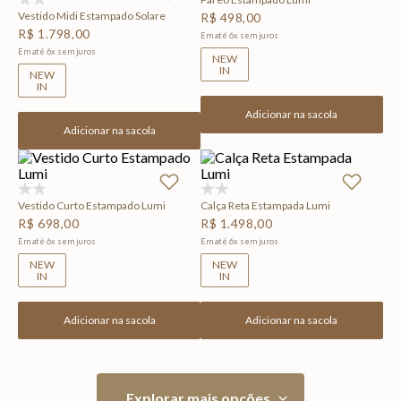
Vestido Midi Estampado Solare
R$
498
,
00
R$
1
.
798
,
00
Em até
6
x
sem juros
Em até
6
x
sem juros
NEW
IN
NEW
IN
Adicionar na sacola
Adicionar na sacola
(0)
(0)
Vestido Curto Estampado Lumi
Calça Reta Estampada Lumi
R$
698
,
00
R$
1
.
498
,
00
Em até
6
x
sem juros
Em até
6
x
sem juros
NEW
NEW
IN
IN
Adicionar na sacola
Adicionar na sacola