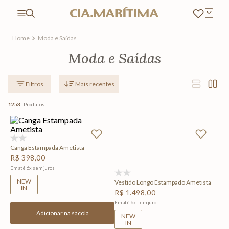
Moda e Saídas
Moda e Saídas
Mais recentes
1253
Produtos
(0)
Canga Estampada Ametista
R$
398
,
00
Em até
6
x
sem juros
(0)
NEW
Vestido Longo Estampado Ametista
IN
R$
1
.
498
,
00
Em até
6
x
sem juros
Adicionar na sacola
NEW
IN