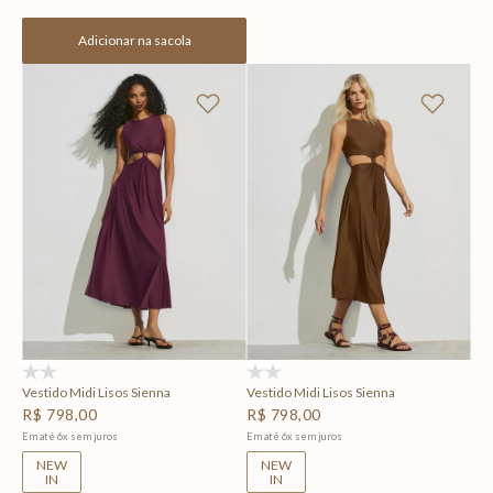
Adicionar na sacola
(0)
(0)
Vestido Midi Lisos Sienna
Vestido Midi Lisos Sienna
R$
798
,
00
R$
798
,
00
Em até
6
x
sem juros
Em até
6
x
sem juros
NEW
NEW
IN
IN