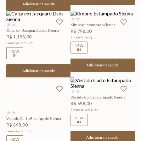
Adicionar na sacola
(0)
Kimono Estampado Sienna
(0)
Calça em Jacquard Lisos Sienna
R$
798
,
00
R$
1
.
198
,
00
Em até
6
x
sem juros
Em até
6
x
sem juros
NEW
IN
NEW
IN
Adicionar na sacola
Adicionar na sacola
(0)
Vestido Curto Estampado Sienna
R$
698
,
00
Em até
6
x
sem juros
(0)
NEW
Vestido Curto Estampado Sienna
IN
R$
898
,
00
Em até
6
x
sem juros
Adicionar na sacola
NEW