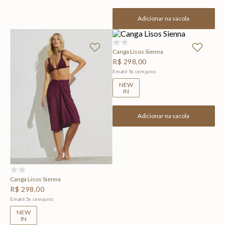
Adicionar na sacola
(0)
Canga Lisos Sienna
R$
298
,
00
Em até
5
x
sem juros
NEW
IN
Adicionar na sacola
(0)
Canga Lisos Sienna
R$
298
,
00
Em até
5
x
sem juros
NEW
IN