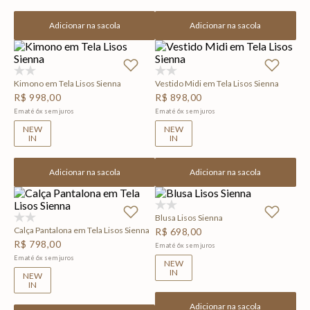
Adicionar na sacola
Adicionar na sacola
(0)
(0)
Kimono em Tela Lisos Sienna
Vestido Midi em Tela Lisos Sienna
R$
998
,
00
R$
898
,
00
Em até
6
x
sem juros
Em até
6
x
sem juros
NEW
NEW
IN
IN
Adicionar na sacola
Adicionar na sacola
(0)
Blusa Lisos Sienna
(0)
Calça Pantalona em Tela Lisos Sienna
R$
698
,
00
R$
798
,
00
Em até
6
x
sem juros
Em até
6
x
sem juros
NEW
IN
NEW
IN
Adicionar na sacola