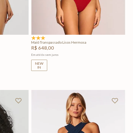
GG
PP
P
M
G
GG
Adicionar na sacola
5.0
(1)
Maiô Transpassado Lisos Hermosa
R$
648
,
00
Em até
6
x
sem juros
NEW
IN
+
2