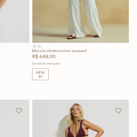
GG
P
M
G
GG
Adicionar na sacola
(0)
Blusa Assimétrica Lisos Jacquard
R$
648
,
00
Em até
6
x
sem juros
NEW
IN