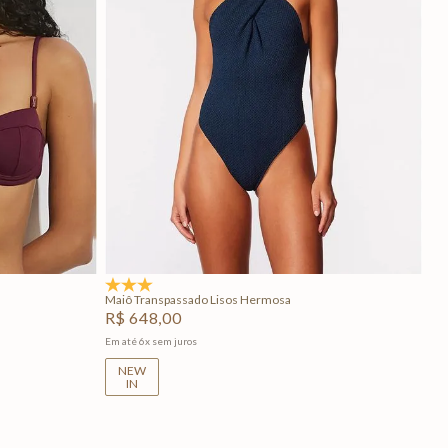
P
G
GG
Adicionar na sacola
5.0
(1)
Maiô Transpassado Lisos Hermosa
R$
648
,
00
Em até
6
x
sem juros
NEW
IN
+
2