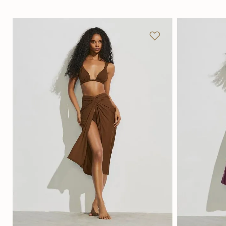
U
P
Adicionar na sacola