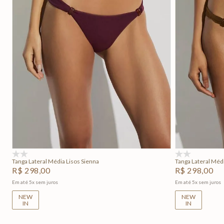
P
M
G
GG
P
Adicionar na sacola
(0)
(0)
Tanga Lateral Média Lisos Sienna
Tanga Lateral Médi
R$
298
,
00
R$
298
,
00
Em até
5
x
sem juros
Em até
5
x
sem juros
NEW
NEW
IN
IN