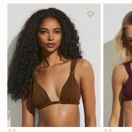
P
M
G
GG
P
Adicionar na sacola
(0)
(0)