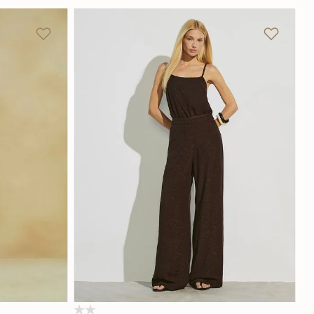
GG
P
M
G
GG
Adicionar na sacola
(0)