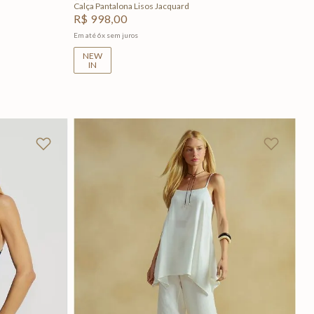
Calça Pantalona Lisos Jacquard
R$
998
,
00
Em até
6
x
sem juros
NEW
IN