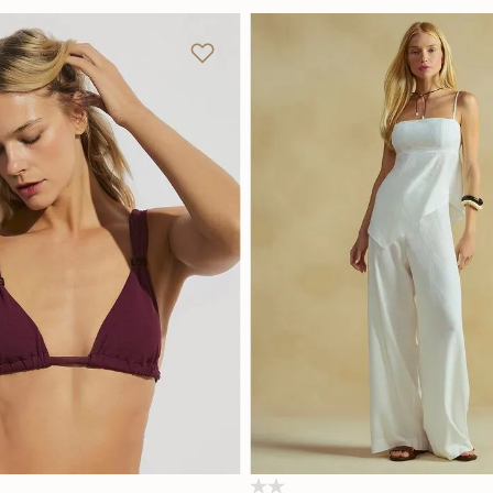
M
G
GG
P
M
G
Adicionar na sacola
Adicionar na sacola
(0)