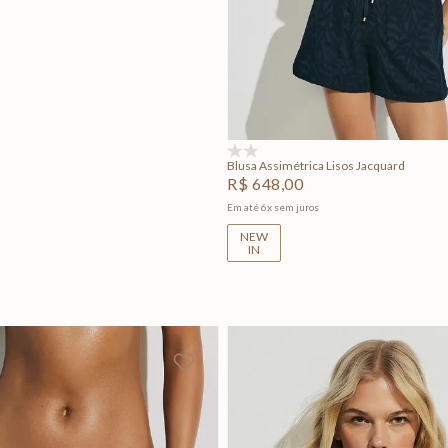
P
M
G
Adicionar na sacola
(0)
Blusa Assimétrica Lisos Jacquard
R$
648
,
00
Em até
6
x
sem juros
NEW
IN