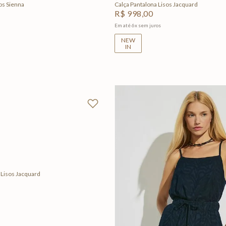
os Sienna
Calça Pantalona Lisos Jacquard
R$
998
,
00
Em até
6
x
sem juros
NEW
IN
M
G
GG
Adicionar na sacola
 Lisos Jacquard