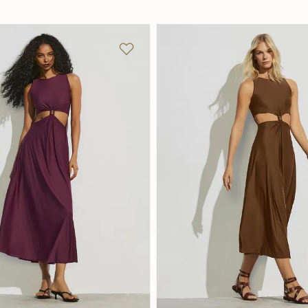
M
G
GG
P
M
G
Adicionar na sacola
Adicionar na sacola