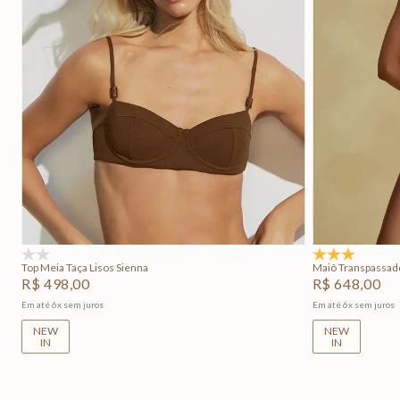
P
M
G
GG
P
Adicionar na sacola
(0)
5.0
(1)
Top Meia Taça Lisos Sienna
Maiô Transpassad
R$
498
,
00
R$
648
,
00
Em até
6
x
sem juros
Em até
6
x
sem juros
NEW
NEW
IN
IN