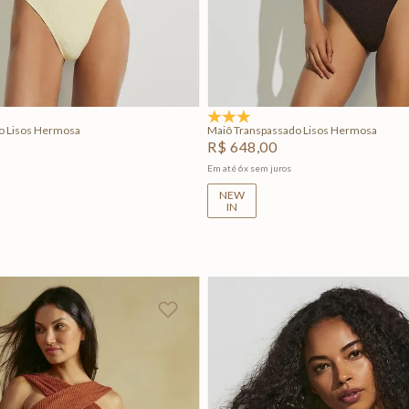
P
M
G
GG
P
M
G
Adicionar na sacola
Adicionar na sacola
5.0
(1)
o Lisos Hermosa
Maiô Transpassado Lisos Hermosa
R$
648
,
00
Em até
6
x
sem juros
NEW
IN
+
2
+
2