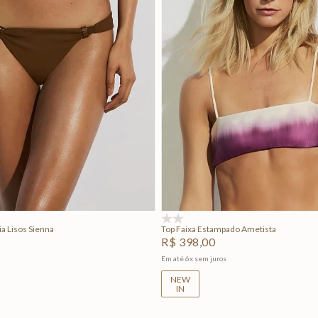
M
G
GG
PP
P
M
G
Adicionar na sacola
Adicionar na sacola
(0)
a Lisos Sienna
Top Faixa Estampado Ametista
R$
398
,
00
Em até
6
x
sem juros
NEW
IN