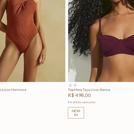
M
G
GG
P
M
G
Adicionar na sacola
Adicionar na sacola
(0)
o Lisos Hermosa
Top Meia Taça Lisos Sienna
R$
498
,
00
Em até
6
x
sem juros
NEW
IN
+
2