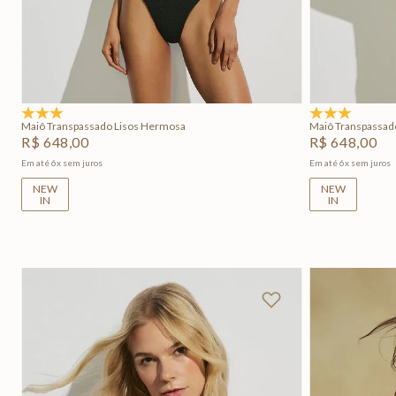
PP
P
M
G
GG
PP
Adicionar na sacola
5.0
(1)
5.0
(1)
Maiô Transpassado Lisos Hermosa
Maiô Transpassad
R$
648
,
00
R$
648
,
00
Em até
6
x
sem juros
Em até
6
x
sem juros
NEW
NEW
IN
IN
+
2