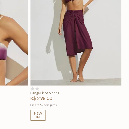
GG
U
Adicionar na sacola
(0)
Canga Lisos Sienna
R$
298
,
00
Em até
5
x
sem juros
NEW
IN