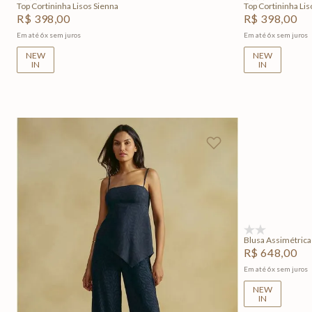
Top Cortininha Lisos Sienna
Top Cortininha Lis
R$
398
,
00
R$
398
,
00
Em até
6
x
sem juros
Em até
6
x
sem juros
NEW
NEW
IN
IN
P
(0)
Blusa Assimétrica
R$
648
,
00
Em até
6
x
sem juros
NEW
IN