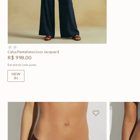
P
M
G
GG
Adicionar na sacola
(0)
Calça Pantalona Lisos Jacquard
R$
998
,
00
Em até
6
x
sem juros
NEW
IN