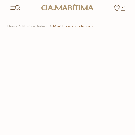
Maiôs e Bodies
Maiô Transpassado Lisos
Hermosa