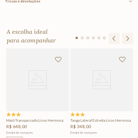
Trocas e devoluções
A escolha ideal
para acompanhar
sa
To
R
Em
5.0
(1)
5.0
(1)
Maiô Transpassado Lisos Hermosa
Tanga Lateral Estreita Lisos Hermosa
R$
648
,
00
R$
348
,
00
Em até
6
x
sem juros
Em até
6
x
sem juros