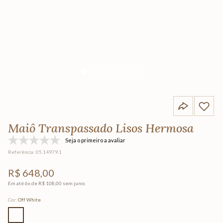
Maiô Transpassado Lisos Hermosa
Seja o primeiro a avaliar
Referência
:
05.14979.1
R$
648
,
00
Em até
6
x de
R$
108
,
00
sem juros
Cor
:
Off White