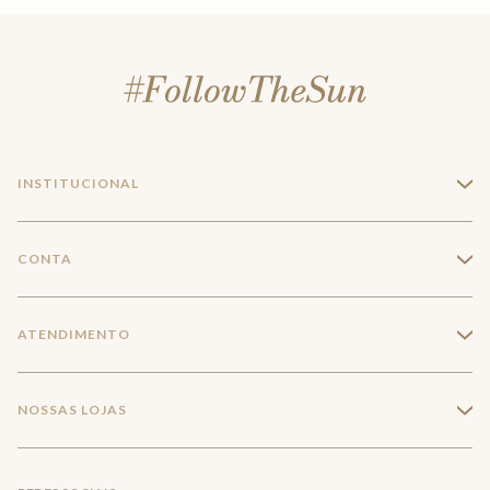
INSTITUCIONAL
+
A Marca
CONTA
+
Seja um franqueado
Login
ATENDIMENTO
+
Trabalhe conosco
Minha Conta
Compra Segura
NOSSAS LOJAS
+
Conecte-se
Meus pedidos
Formas de Pagamento
Encontre a loja mais próxima
Mapa do Site