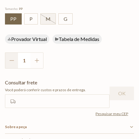
Tamanho
:
PP
PP
P
M
G
Provador Virtual
Tabela de Medidas
Sobre a peça