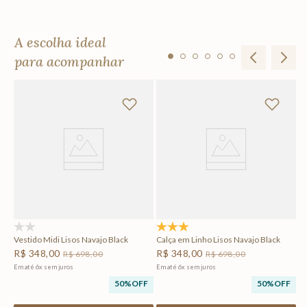
A escolha ideal
para acompanhar
Ve
R
Em
F
(0)
5.0
(1)
Vestido Midi Lisos Navajo Black
Calça em Linho Lisos Navajo Black
R$
348
,
00
R$
348
,
00
R$
698
,
00
R$
698
,
00
Em até
6
x
sem juros
Em até
6
x
sem juros
50%
OFF
50%
OFF