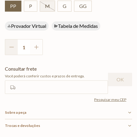
PP
P
M
G
GG
Provador Virtual
Tabela de Medidas
Sobre a peça
Trocas e devoluções