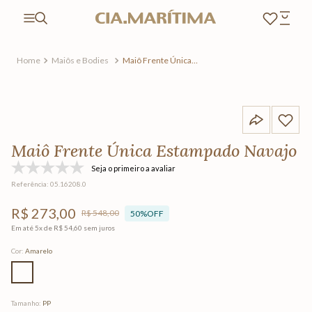
Maiôs e Bodies
Maiô Frente Única
Estampado Navajo
Maiô Frente Única Estampado Navajo
Seja o primeiro a avaliar
Referência
:
05.16208.0
R$
273
,
00
R$
548
,
00
50%
OFF
Em até
5
x de
R$
54
,
60
sem juros
Cor
:
Amarelo
Tamanho
:
PP