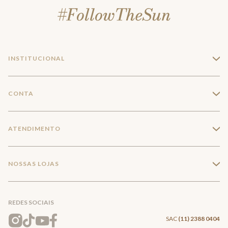
INSTITUCIONAL
+
A Marca
CONTA
+
Seja um franqueado
Login
ATENDIMENTO
+
Trabalhe conosco
Minha Conta
Compra Segura
NOSSAS LOJAS
+
Conecte-se
Meus pedidos
Formas de Pagamento
Encontre a loja mais próxima
Mapa do Site
REDES SOCIAIS
Wishlist
Entrega e Frete
SAC
(11) 2388 0404