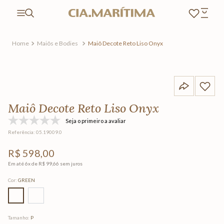
Maiôs e Bodies
Maiô Decote Reto Liso Onyx
Maiô Decote Reto Liso Onyx
Seja o primeiro a avaliar
Referência
:
05.19009.0
R$
598
,
00
Em até
6
x de
R$
99
,
66
sem juros
Cor
:
GREEN
Tamanho
:
P