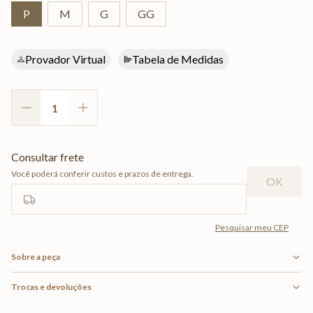
P
M
G
GG
Provador Virtual
Tabela de Medidas
Sobre a peça
Trocas e devoluções