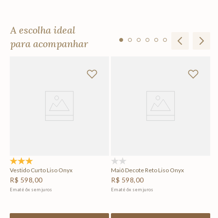
A escolha ideal
para acompanhar
Ho
R
Em
5.0
(1)
(0)
Vestido Curto Liso Onyx
Maiô Decote Reto Liso Onyx
R$
598
,
00
R$
598
,
00
Em até
6
x
sem juros
Em até
6
x
sem juros