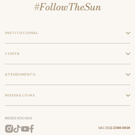
INSTITUCIONAL
+
A Marca
CONTA
+
Seja um franqueado
Login
ATENDIMENTO
+
Trabalhe conosco
Minha Conta
Compra Segura
NOSSAS LOJAS
+
Conecte-se
Meus pedidos
Formas de Pagamento
Encontre a loja mais próxima
Mapa do Site
REDES SOCIAIS
Wishlist
Entrega e Frete
SAC
(11) 2388 0404