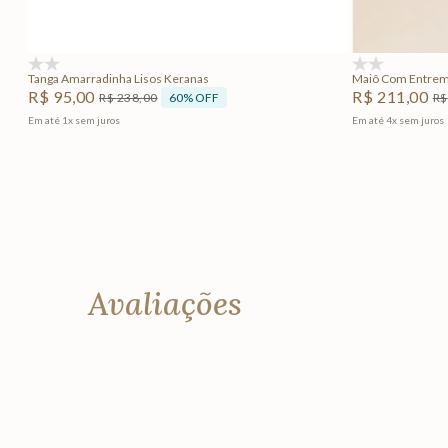
Adicionar na sacola
(0)
(0)
Tanga Amarradinha Lisos Keranas
Maiô Com Entreme
R$
95
,
00
R$
211
,
00
60%
OFF
R$
238
,
00
R$
Em até
1
x
sem juros
Em até
4
x
sem juros
Avaliações