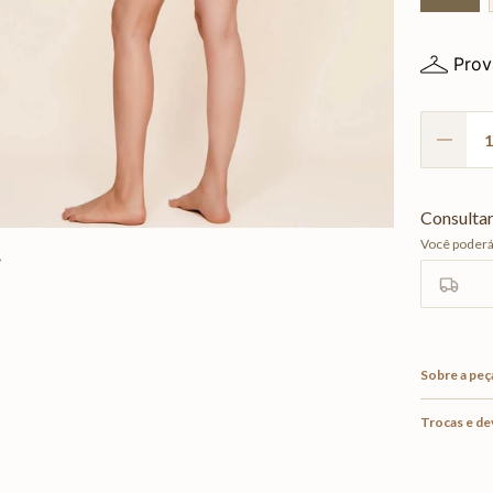
Prov
Sobre a peç
Trocas e d