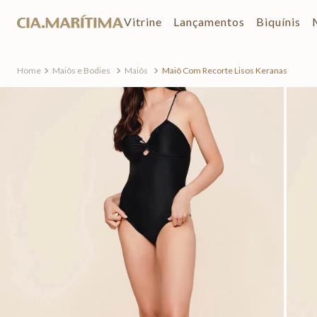
Vitrine
Lançamentos
Biquínis
Maiôs e Bodies
Maiôs
Maiô Com Recorte Lisos Keranas