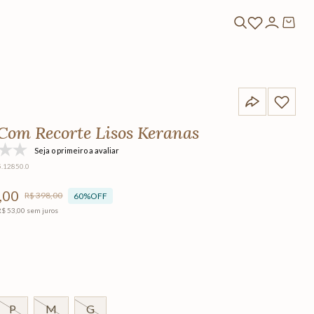
Com Recorte Lisos Keranas
Seja o primeiro a avaliar
5.12850.0
,
00
R$
398
,
00
60%
OFF
R$
53
,
00
sem juros
P
M
G