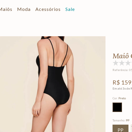
Maiôs
Moda
Acessórios
Sale
Maiô 
Referência
:
0
R$
159
Em até
3
x de
Cor
:
Preto
Tamanho
:
PP
PP