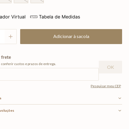
ador Virtual
Tabela de Medidas
Adicionar à sacola
a
evoluções