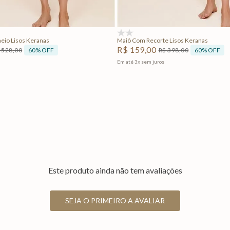
Adicionar na sacola
Adicionar na sacola
(0)
io Lisos Keranas
Maiô Com Recorte Lisos Keranas
R$
159
,
00
60%
OFF
60%
OFF
528
,
00
R$
398
,
00
Em até
3
x
sem juros
Este produto ainda não tem avaliações
SEJA O PRIMEIRO A AVALIAR