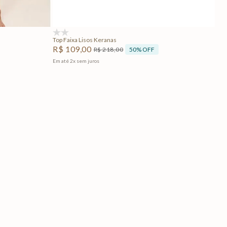
Adicionar na sacola
(0)
Top Faixa Lisos Keranas
R$
109
,
00
50%
OFF
R$
218
,
00
Em até
2
x
sem juros