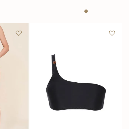
G
PP
P
M
G