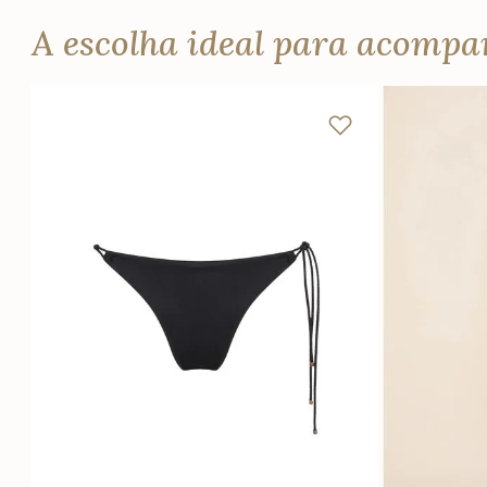
A escolha ideal para acomp
PP
P
M
G
PP