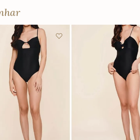
anhar
P
M
G
PP
P
M