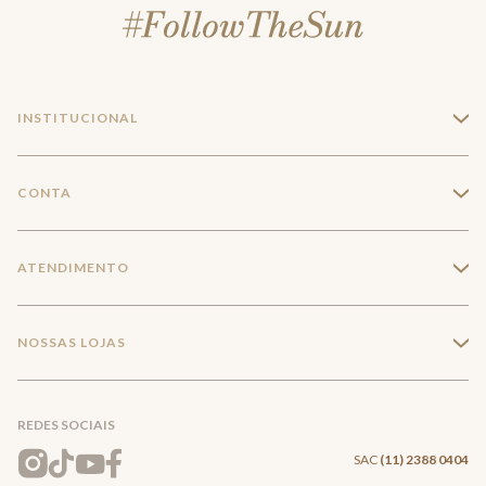
INSTITUCIONAL
+
A Marca
CONTA
+
Seja um franqueado
Login
ATENDIMENTO
+
Trabalhe conosco
Minha Conta
Compra Segura
NOSSAS LOJAS
+
Conecte-se
Meus pedidos
Formas de Pagamento
Encontre a loja mais próxima
Mapa do Site
REDES SOCIAIS
Wishlist
Entrega e Frete
SAC
(11) 2388 0404