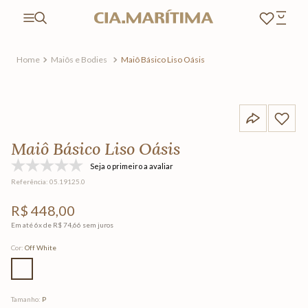
Maiôs e Bodies
Maiô Básico Liso Oásis
Maiô Básico Liso Oásis
Seja o primeiro a avaliar
Referência
:
05.19125.0
R$
448
,
00
Em até
6
x de
R$
74
,
66
sem juros
Cor
:
Off White
Tamanho
:
P