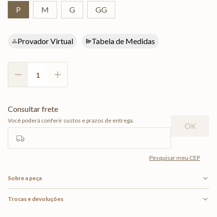
P
M
G
GG
Provador Virtual
Tabela de Medidas
Sobre a peça
Trocas e devoluções