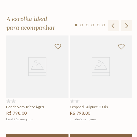
A escolha ideal
para acompanhar
Ta
R
Em
(0)
(0)
Poncho em Tricot Ágata
Cropped Guipure Oásis
R$
798
,
00
R$
798
,
00
Em até
6
x
sem juros
Em até
6
x
sem juros