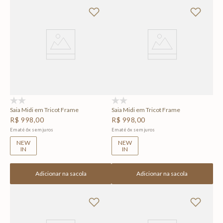
(0)
(0)
Saia Midi em Tricot Frame
Saia Midi em Tricot Frame
R$
998
,
00
R$
998
,
00
Em até
6
x
sem juros
Em até
6
x
sem juros
NEW
NEW
IN
IN
Adicionar na sacola
Adicionar na sacola