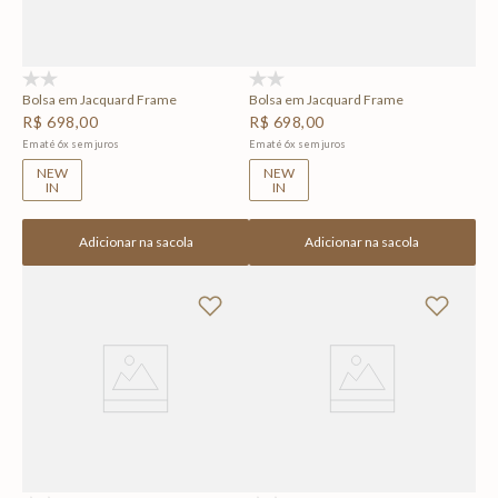
(0)
(0)
Bolsa em Jacquard Frame
Bolsa em Jacquard Frame
R$
698
,
00
R$
698
,
00
Em até
6
x
sem juros
Em até
6
x
sem juros
NEW
NEW
IN
IN
Adicionar na sacola
Adicionar na sacola