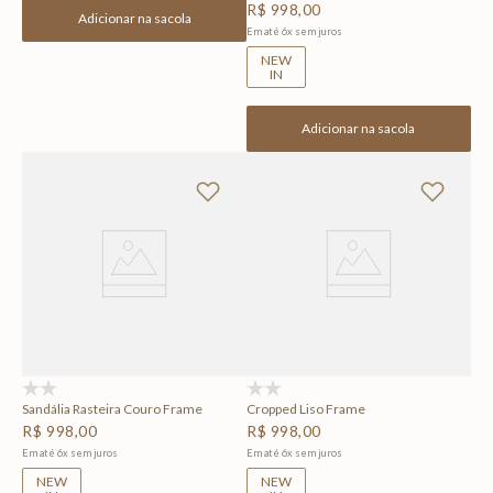
R$
998
,
00
Adicionar na sacola
Em até
6
x
sem juros
NEW
IN
Adicionar na sacola
(0)
(0)
Sandália Rasteira Couro Frame
Cropped Liso Frame
R$
998
,
00
R$
998
,
00
Em até
6
x
sem juros
Em até
6
x
sem juros
NEW
NEW