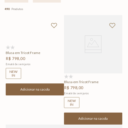
490
Produtos
(0)
Blusa em Tricot Frame
R$
798
,
00
Em até
6
x
sem juros
NEW
IN
(0)
Blusa em Tricot Frame
R$
798
,
00
Adicionar na sacola
Em até
6
x
sem juros
NEW
IN
Adicionar na sacola