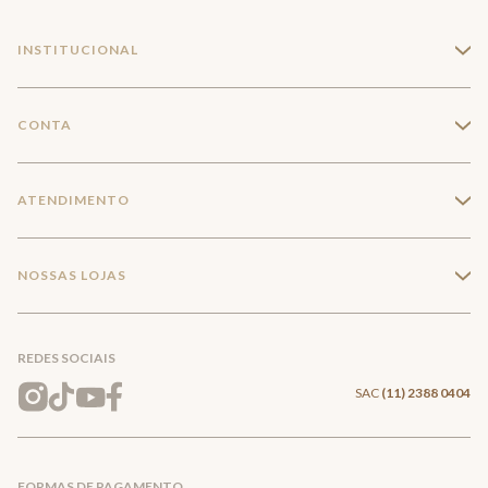
INSTITUCIONAL
+
A Marca
CONTA
+
Seja um franqueado
Login
ATENDIMENTO
+
Trabalhe conosco
Minha Conta
Compra Segura
NOSSAS LOJAS
+
Conecte-se
Meus pedidos
Formas de Pagamento
Encontre a loja mais próxima
Mapa do Site
REDES SOCIAIS
Wishlist
Entrega e Frete
SAC
(11) 2388 0404
Trocas e Devoluções
FORMAS DE PAGAMENTO