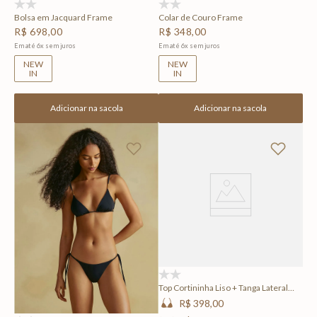
(0)
(0)
Bolsa em Jacquard Frame
Colar de Couro Frame
R$
698
,
00
R$
348
,
00
Em até
6
x
sem juros
Em até
6
x
sem juros
NEW
NEW
IN
IN
Adicionar na sacola
Adicionar na sacola
(0)
Top Cortininha Liso + Tanga Lateral
Larga Lisa Frame
R$ 398,00