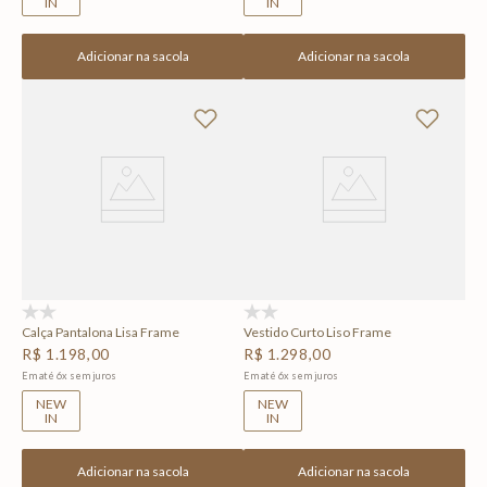
IN
IN
Adicionar na sacola
Adicionar na sacola
(0)
(0)
Calça Pantalona Lisa Frame
Vestido Curto Liso Frame
R$
1
.
198
,
00
R$
1
.
298
,
00
Em até
6
x
sem juros
Em até
6
x
sem juros
NEW
NEW
IN
IN
Adicionar na sacola
Adicionar na sacola