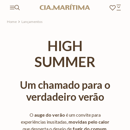
Lançamentos
HIGH
SUMMER
Um chamado para o
verdadeiro verão
O
auge do verão
é um convite para
experiências inusitadas,
movidas pelo calor
que desperta o desejo de
fugir do comum
.