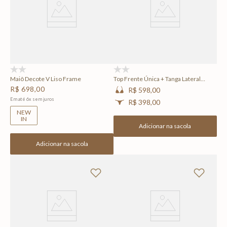
(0)
(0)
Maiô Decote V Liso Frame
Top Frente Única + Tanga Lateral
Média Lisa Frame
R$
698
,
00
R$ 598,00
Em até
6
x
sem juros
R$ 398,00
NEW
IN
Adicionar na sacola
Adicionar na sacola