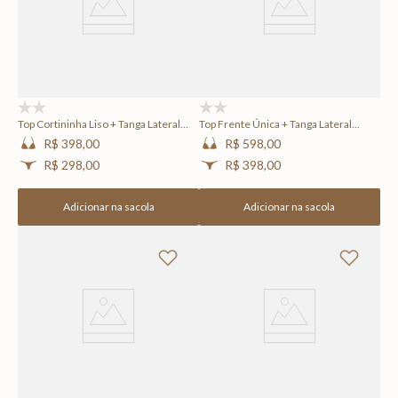
(0)
(0)
Top Cortininha Liso + Tanga Lateral
Top Frente Única + Tanga Lateral
Larga Lisa Frame
Média Lisa Frame
R$ 398,00
R$ 598,00
R$ 298,00
R$ 398,00
Adicionar na sacola
Adicionar na sacola