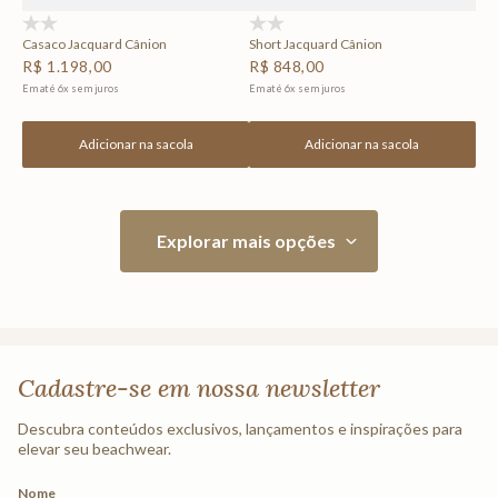
(0)
(0)
Casaco Jacquard Cânion
Short Jacquard Cânion
R$
1
.
198
,
00
R$
848
,
00
Em até
6
x
sem juros
Em até
6
x
sem juros
Adicionar na sacola
Adicionar na sacola
Cadastre-se em nossa newsletter
Descubra conteúdos exclusivos, lançamentos e inspirações para
elevar seu beachwear.
Nome