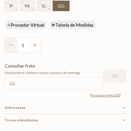
P
M
G
GG
Provador Virtual
Tabela de Medidas
Sobre a peça
Trocas e devoluções