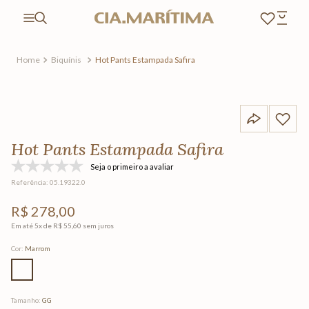
Biquínis
Hot Pants Estampada Safira
Hot Pants Estampada Safira
Seja o primeiro a avaliar
Referência
:
05.19322.0
R$
278
,
00
Em até
5
x de
R$
55
,
60
sem juros
Cor
:
Marrom
Tamanho
:
GG