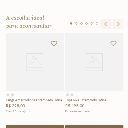
A escolha ideal
para acompanhar
To
R
Em
(0)
(0)
Tanga Amarradinha Estampada Safira
Top Faixa Estampado Safira
R$
298
,
00
R$
498
,
00
Em até
5
x
sem juros
Em até
6
x
sem juros