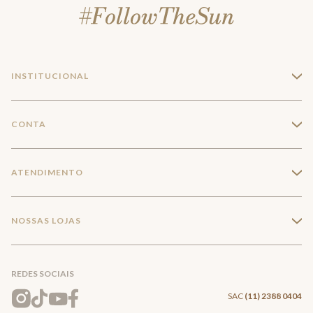
INSTITUCIONAL
+
A Marca
CONTA
+
Seja um franqueado
Login
ATENDIMENTO
+
Trabalhe conosco
Minha Conta
Compra Segura
NOSSAS LOJAS
+
Conecte-se
Meus pedidos
Formas de Pagamento
Encontre a loja mais próxima
Mapa do Site
REDES SOCIAIS
Wishlist
Entrega e Frete
SAC
(11) 2388 0404