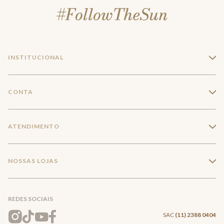
INSTITUCIONAL
+
A Marca
CONTA
+
Seja um franqueado
Login
ATENDIMENTO
+
Trabalhe conosco
Minha Conta
Compra Segura
NOSSAS LOJAS
+
Conecte-se
Meus pedidos
Formas de Pagamento
Encontre a loja mais próxima
Mapa do Site
REDES SOCIAIS
Wishlist
Entrega e Frete
SAC
(11) 2388 0404