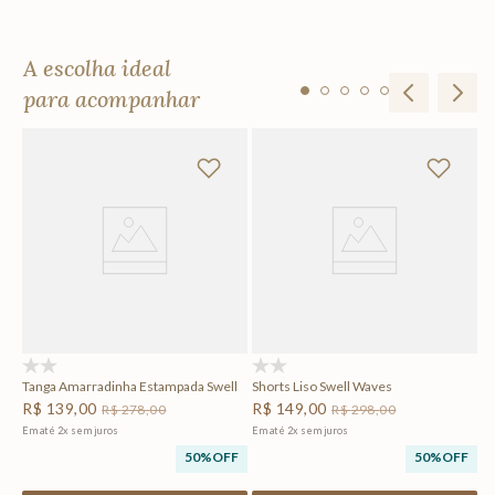
A escolha ideal
para acompanhar
Re
R
Em
F
(0)
(0)
Tanga Amarradinha Estampada Swell
Shorts Liso Swell Waves
R$
139
,
00
R$
149
,
00
R$
278
,
00
R$
298
,
00
Em até
2
x
sem juros
Em até
2
x
sem juros
50%
OFF
50%
OFF