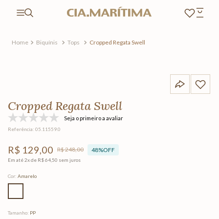
Biquínis
Tops
Cropped Regata Swell
Cropped Regata Swell
Seja o primeiro a avaliar
Referência
:
05.11559.0
R$
129
,
00
R$
248
,
00
48%
OFF
Em até
2
x de
R$
64
,
50
sem juros
Cor
:
Amarelo
Tamanho
:
PP