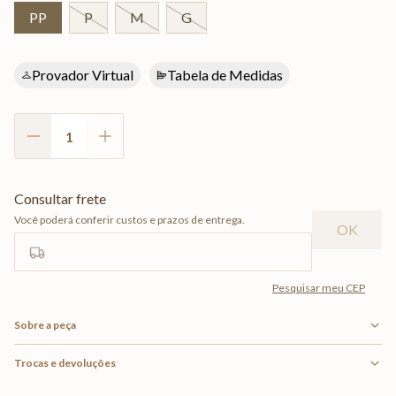
PP
P
M
G
Provador Virtual
Tabela de Medidas
Sobre a peça
Trocas e devoluções