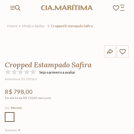
Moda e Saídas
Cropped Estampado Safira
Cropped Estampado Safira
Seja o primeiro a avaliar
Referência
:
05.19256.0
R$
798
,
00
Em até
6
x de
R$
133
,
00
sem juros
Cor
:
Marrom
Tamanho
:
P