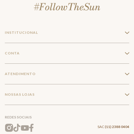
INSTITUCIONAL
+
A Marca
CONTA
+
Seja um franqueado
Login
ATENDIMENTO
+
Trabalhe conosco
Minha Conta
Compra Segura
NOSSAS LOJAS
+
Conecte-se
Meus pedidos
Formas de Pagamento
Encontre a loja mais próxima
Mapa do Site
REDES SOCIAIS
Wishlist
Entrega e Frete
SAC
(11) 2388 0404