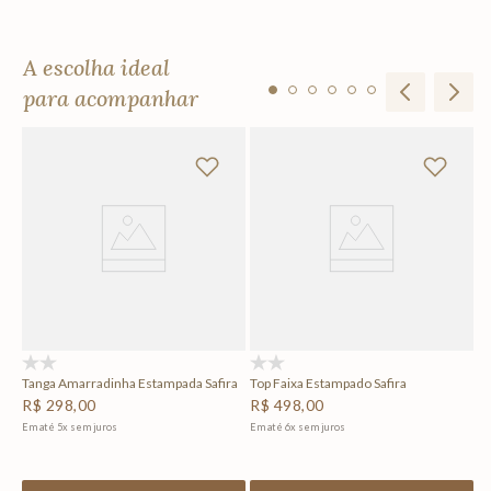
A escolha ideal
para acompanhar
To
R
Em
(0)
(0)
Tanga Amarradinha Estampada Safira
Top Faixa Estampado Safira
R$
298
,
00
R$
498
,
00
Em até
5
x
sem juros
Em até
6
x
sem juros