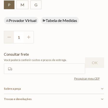
P
M
G
Provador Virtual
Tabela de Medidas
Sobre a peça
Trocas e devoluções